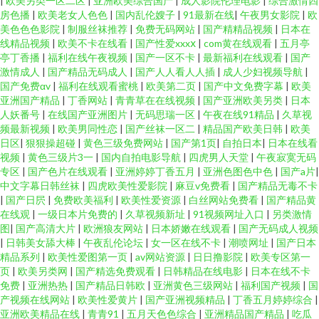
|
欧美另类一区二区
|
亚洲欧美综合国产
|
成人影院伦理电影
|
综合激情四
房色播
|
欧美老女人色色
|
国内乱伦嫂子
|
91最新在线
|
午夜男女影院
|
欧
美色色色影院
|
制服丝袜推荐
|
免费无码网站
|
国产精精品视频
|
日本在
线精品视频
|
欧美不卡在线看
|
国产性爱xxxⅹ
|
com黄在线观看
|
五月亭
亭丁香播
|
福利在线午夜视频
|
国产一区不卡
|
最新福利在线观看
|
国产
激情成人
|
国产精品无码成人
|
国产人人看人人插
|
成人少妇视频导航
|
国产免费αv
|
福利在线观看蜜桃
|
欧美第二页
|
国产中文免费字幕
|
欧美
亚洲国产精品
|
丁香网站
|
青青草在在线视频
|
国产亚洲欧美另类
|
日本
人妖番号
|
在线国产亚洲图片
|
无码思瑞一区
|
午夜在线91精品
|
久草视
频最新视频
|
欧美男同性恋
|
国产丝袜一区二
|
精品国产欧美日韩
|
欧美
日区
|
狠狠操超碰
|
黄色三级免费网站
|
国产第1页
|
自拍日本
|
日本在线看
视频
|
黄色三级片3一
|
国内自拍电影导航
|
四虎男人天堂
|
午夜寂寞无码
专区
|
国产色片在线观看
|
亚洲婷婷丁香五月
|
亚洲色图色中色
|
国产a片
|
中文字幕日韩丝袜
|
四虎欧美性爱影院
|
麻豆v免费看
|
国产精品无毒不卡
|
国产日屄
|
免费欧美福利
|
欧美性爱资源
|
白丝网站免费看
|
国产精品黄
在线观
|
一级日本片免费的
|
久草视频新址
|
91视频网址入口
|
另类激情
图
|
国产高清大片
|
欧洲狼友网站
|
日本娇嫩在线观看
|
国产无码成人视频
|
日韩美女舔大棒
|
午夜乱伦论坛
|
女一区在线不卡
|
潮喷网址
|
国产日本
精品系列
|
欧美性爱图第一页
|
av网站资源
|
日日撸影院
|
欧美专区第一
页
|
欧美另类网
|
国产精选免费观看
|
日韩精品在线电影
|
日本在线不卡
免费
|
亚洲热热
|
国产精品日韩欧
|
亚洲黄色三级网站
|
福利国产视频
|
国
产视频在线网站
|
欧美性爱黄片
|
国产亚洲视频精品
|
丁香五月婷婷综合
|
亚洲欧美精品在线
|
青青91
|
五月天色色综合
|
亚洲精品国产精品
|
吃瓜