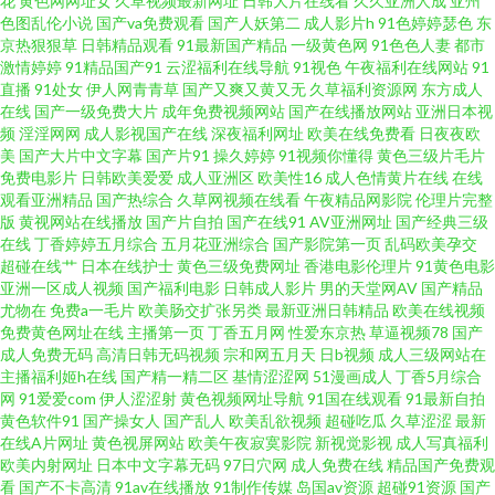
花
黄色网网址女
久草视频最新网址
日韩大片在线看
久久亚洲人成
亚州
色图乱伦小说
国产va免费观看
国产人妖第二
成人影片h
91色婷婷瑟色
东
灬爽灬爽灬毛及a btspread磁力搜索引擎 91综合精 九一巨炮 午夜影院网站 成
京热狠狠草
日韩精品观看
91最新国产精品
一级黄色网
91色色人妻
都市
激情婷婷
91精品国产91
云涩福利在线导航
91视色
午夜福利在线网站
91
直播
91处女
伊人网青青草
国产又爽又黄又无
久草福利资源网
东方成人
人伊人大香蕉 欧美日韩国产精品视频 在线高清电视观看免费视频 国产无限资
在线
国产一级免费大片
成年免费视频网站
国产在线播放网站
亚洲日本视
频
淫淫网网
成人影视国产在线
深夜福利网址
欧美在线免费看
日夜夜欧
源第一页 日韩一区视频蜜桃 99re在线视频亚洲 秋霞天堂一区二 中文字幕综
美
国产大片中文字幕
国产片91
操久婷婷
91视频你懂得
黄色三级片毛片
免费电影片
日韩欧美爱爱
成人亚洲区
欧美性16
成人色情黄片在线
在线
观看亚洲精品
国产热综合
久草网视频在线看
午夜精品网影院
伦理片完整
合在线分类 韩国午夜探花 天堂电影网免费观看 不卡精品久久 免费国产直播
版
黄视网站在线播放
国产片自拍
国产在线91
AV亚洲网址
国产经典三级
在线
丁香婷婷五月综合
五月花亚洲综合
国产影院第一页
乱码欧美孕交
亚洲欧洲日本在线观看 蜜桃AV天堂 变态丝袜另类在 日韩一卡2卡三卡4卡无
超碰在线艹
日本在线护士
黄色三级免费网址
香港电影伦理片
91黄色电影
亚洲一区成人视频
国产福利电影
日韩成人影片
男的天堂网AV
国产精品
尤物在
免费a一毛片
欧美肠交扩张另类
最新亚洲日韩精品
欧美在线视频
卡网站 国产乱子 亚洲卡通动漫在线观看 亚洲国产精品一 高清电视剧在线播
免费黄色网址在线
主播第一页
丁香五月网
性爱东京热
草逼视频78
国产
成人免费无码
高清日韩无码视频
宗和网五月天
日b视频
成人三级网站在
放 丝袜少妇在线影院 草草院元wwwww 强奷乱码中文 91黑丝足交 精品一卡2
主播福利姬h在线
国产精一精二区
基情涩涩网
51漫画成人
丁香5月综合
网
91爱爱com
伊人涩涩射
黄色视频网址导航
91国在线观看
91最新自拍
黄色软件91
国产操女人
国产乱人
欧美乱欲视频
超碰吃瓜
久草涩涩
最新
卡三卡4卡免费乱码 午夜福利在线性视频 成人年无 欧美日韩色中色 遮挡在线
在线A片网址
黄色视屏网站
欧美午夜寂寞影院
新视觉影视
成人写真福利
欧美内射网址
日本中文字幕无码
97日穴网
成人免费在线
精品国产免费观
播放视频 国语电影 亚洲一区综合图区 免费看看 97一本道dy亚洲一区 日本αV
看
国产不卡高清
91av在线播放
91制作传媒
岛国av资源
超碰91资源
国产