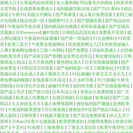
频网入口
|
久草福利在线资源
|
女人黄色网
|
可以看毛片的网址
|
欧美另类
天堂导航
|
在线观看免费成人
|
福利视频导航在线
|
国产TS久草AV
|
精品
探花
|
午夜91
|
岛国大片网站
|
国产青草亚
|
成人看片免费观看
|
女同三级
片在线网
|
精品动漫一区
|
偶爱撸91久久
|
国产视频在线
|
国产精品自拍
网
|
午夜福利手机在线
|
国内精品自拍视频
|
老司机操逼逼
|
国产在线高
清视频
|
日本wwwxxx
|
嫩叶影院
|
日韩精品高清在线
|
免费看片亚洲
|
成
人网站频道
|
午夜福利传媒视频
|
国产第一页福利
|
91九色蝌蚪
|
91青青
青
|
欧美三及片
|
午夜男女视频网站
|
四虎最新网址入口
|
性欧美超碰人
人爽
|
黄色网址播放
|
三级一本网站
|
国产免费区
|
综合欧美成人
|
自拍偷
拍欧美另类
|
国产原创
|
国产青榴
|
波多野吉衣作品
|
男女激情福利
|
日韩
激情成人精品
|
五月天夜色网
|
黄色网址进入
|
日本在线播放视频
|
国产
丝袜美女
|
日韩高清无码观看
|
国产福利电影一区
|
三级黄色站
|
91美女
视频在线
|
综合成人
|
成人激情五月天
|
91社视频
|
午夜叉叉叉永久九
|
久
草免费福利视频
|
在线观看日本高清
|
久久乡村导航
|
91污视频
|
午夜伦
理剧场
|
日本理论片在线
|
超碰91手机
|
福利性导航
|
国产在线观看网址
|
国产成人毛片
|
国产第12页
|
日本高清人体
|
香蕉永久免费视频
|
国厂无
码视频
|
欧美成人性爱图片
|
在线日韩欧
|
日日碰超
|
欧美6区
|
国产三级
精品
|
久久婷婷五月天
|
成人免费视频网
|
微拍福利国产视频
|
亚洲欧美
91
|
午夜福利欧美肥婆
|
日日夜夜骑
|
黄色软件91
|
国产精品18成人
|
91
男人影院
|
日韩情爱
|
91视频下载安装
|
国产高清免费观看
|
伊人五月丁
香网
|
日本an片
|
夜午在线观看
|
欧美肥胖老妇
|
内射网免费的
|
欧美日韩
国产
|
干叉91
|
91免费
|
三级免费女
|
丁香五月花社区
|
欧美午夜理伦三级