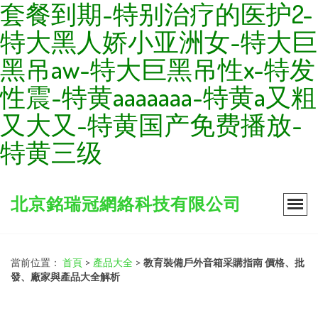
套餐到期-特别治疗的医护2-
特大黑人娇小亚洲女-特大巨
黑吊aw-特大巨黑吊性x-特发
性震-特黄aaaaaaa-特黄a又粗
又大又-特黄国产免费播放-
特黄三级
北京銘瑞冠網絡科技有限公司
當前位置：
首頁
>
產品大全
>
教育裝備戶外音箱采購指南 價格、批
發、廠家與產品大全解析