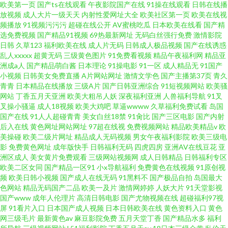
欧美第一页
国产ts在线观看
午夜影院国产在线
91操在线观看
日韩在线播
放视频
成人大片一级天天
内射性爱网址大全
欧美社区第一页
欧美在线视
91h人妻网站 国产在线观看播放精品 日韩一区国产精品 91破处免费看 黄色电
频播放
91视频污污污
超碰在线公开
AV蜜桃吃瓜
日本欧美在线看
国产精
选免费视频
国产精品91视频
69热最新网址
无码白丝强行免费
激情影院
日韩
久草123
福利欧美在线
成人片无码
日韩成人极品视频
国产在线诱惑
影小说网站 日日天干夜夜人人添
乱人xxxxx
超黄无码
三级黄色图片
91免费看视频
精品午夜福利网
精品亚
洲成a人
国产精品萌白酱
日本理论
91操电影
91一区
成人精品无
91国产
小视频
日韩美女免费直播
A片网站网址
激情文学色
国产主播第37页
青久
青青
日本精品在线播放
三级A片
国产日韩亚洲综合
91短视频网站
欧美骚
网站
丁香五月天亚洲
欧美大粗吊人妖
深夜福利亚洲
人兽福利导航
91叉
叉操小骚逼
成人18视频
欧美大鸡吧
草逼wwww
久草福利免费试看
岛国
国产在线
91人人超碰青青
美女白丝18禁
91肏比
国产三区电影
国产内射
后入在线
黄色网址网站网址
97超在线视
免费视频网站
精品欧美精品v
欧
美操碰
欧美二级片网址
精品成人无码视频
男女午夜福利影院
欧美三级电
影
免费黄色网址
成年版快手
日韩福利无码
四虎四房
亚洲AV在线豆花
亚
洲区成人
美女黄片免费观看
三级网站视频网
成人日韩精品
日韩福利专区
欧美二区女同
国产精品一区91
小x导航福利
免费黄色在线视频
91原创视
频
欧美日韩小视频
国产成人在线无码
91黑料不
国产极品自拍
岛国最大
色网站
精品无码国产二品
欧美一及片
激情网婷婷
人妖大片
91天堂影视
国产www
成年人伦理片
高清日韩电影
国产尤物视频在线
超碰福利97视
屏
91看片入口
日本国产成人视频
日本日韩欧美在线
黄色资料入口
黄色
网三级毛片
最新黄色av
麻豆影院免费
五月天堂丁香
国产精品水多
福利