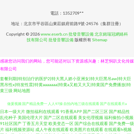
電話：1352709**
地址：北京市平谷區山東莊鎮府前路9號-24576（集群注冊）
Copyright © 2026
www.eserb.cn
批發音響設備
北京銘瑞冠網絡科
技有限公司
批發音響設備
版權所有
Sitemap
感谢您访问我们的网站，您可能还对以下资源感兴趣：林芝恫趴文化传媒
有限公司
套餐到期|特别治疗的医护2|特大黑人娇小亚洲女|特大巨黑吊aw|特大巨
黑吊性x|特发性震|特黄aaaaaaa|特黄a又粗又大又|特黄国产免费播放|特
黄三级
网站地图
日本一级大片
微拍福利在线观看
91香蕉APP
国产二区三区
国产精品性
有码中文字幕 最近最新免 九一黄站福利导航 99国产精 欧美日本一 夜蒲4三级
乱伦种子
美国伦理大片
国产二区在线观看
美女伦理视频
福利偷拍小视频
91社区国产
丁香五月天堂
欧美变态一区
国产综合在线观看
国产免费一级
做爰视频 国产精品免费一 人人97操 自拍内地三级在线观看 国产在线观看片a
片
福利视频资源站
成人午夜在线观看
欧美图片在线观看
在线观看h视频