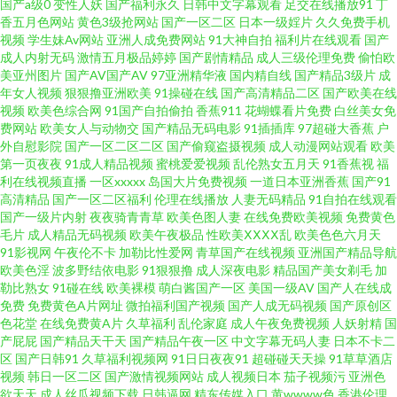
国产a级0
变性人妖
国产福利永久
日韩中文字幕观看
足交在线播放91
丁
香五月色网站
黄色3级抢网站
国产一区二区
日本一级婬片
久久免费手机
免费 日日碰狠狠躁久久躁综合网 99在线小视 老少做爰xxx 亚洲A片无码一区
视频
学生妹Av网站
亚洲人成免费网站
91大神自拍
福利片在线观看
国产
成人内射无码
激情五月极品婷婷
国产剧情精品
成人三级伦理免费
偷怕欧
二区蜜桃久久 高清天堂电影网 日本a在线免费观看 最新国产精品亚洲 国产综
美亚州图片
国产AV国产AV
97亚洲精华液
国内精自线
国产精品3级片
成
年女人视频
狠狠撸亚洲欧美
91操碰在线
国产高清精品二区
国产欧美在线
视频
欧美色综合网
91国产自拍偷拍
香蕉911
花蝴蝶看片免费
白丝美女免
合自拍亚洲 视频一区亚洲综合 99这里有精品 久久婷婷香蕉影音 午夜福利伦
费网站
欧美女人与动物交
国产精品无码电影
91插插库
97超碰大香蕉
户
外自慰影院
国产一区二区二区
国产偷窥盗摄视频
成人动漫网站观看
欧美
伦电影理论片在线观看 成a人v在线观看视频 男人在天堂a视频 亚洲天堂色影
第一页夜夜
91成人精品视频
蜜桃爱爱视频
乱伦熟女五月天
91香蕉视
福
利在线视频直播
一区xxxxx
岛国大片免费视频
一道日本亚洲香蕉
国产91
高清精品
国产一区二区福利
伦理在线播放
人妻无码精品
91自拍在线观看
院 国产干逼的 人妻热产精品6 中文字幕内射 黄色福利社 手机看片免费永 AV
国产一级片内射
夜夜骑青青草
欧美色图人妻
在线免费欧美视频
免费黄色
毛片
成人精品无码视频
欧美午夜极品
性欧美ⅩⅩⅩⅩ乱
欧美色色六月天
一二 雷电ちゃんが部下 午夜有码 成人福利美女观看视频 欧美和黑人 亚洲天
91影视网
午夜伦不卡
加勒比性爱网
青草国产在线视频
亚洲国产精品导航
欧美色淫
波多野结依电影
91狠狠撸
成人深夜电影
精品国产美女剃毛
加
勒比熟女
91碰在线
欧美裸模
萌白酱国产一区
美国一级AV
国产人在线成
堂 国产japanese 欧美特黄三级在线观看 伊伊人成亚洲综合 国产美女肛交 高
免费
免费黄色A片网址
微拍福利国产视频
国产人成无码视频
国产原创区
色花堂
在线免费黄A片
久草福利
乱伦家庭
成人午夜免费视频
人妖射精
国
清女人不卡免费视频 欧美性爱综合楼 影视先锋操 国产人伦视频在 日韩操逼
产屁屁
国产精品天干天
国产精品午夜一区
中文字幕无码人妻
日本不卡二
区
国产日韩91
久草福利视频网
91日日夜夜91
超碰碰天天操
91草草酒店
视频
韩日一区二区
国产激情视频网站
成人视频日本
茄子视频污
亚洲色
AV 80电影网官网 好站长目录 色鬼一级a 97se亚洲国产 九七电影手机版 午夜
欲天天
成人丝瓜视频下载
日韩逼网
精东传媒入口
黄wwww色
香港伦理