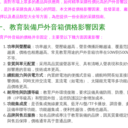
。面對市場上眾多的產品與供應商，如何精準采購性價比高的戶外音響設
，是許多采購負責人關心的問題。本文將從價格影響因素、批發渠道、廠
擇以及產品類型大全等方面，為您提供一份全面的采購指南。
一、教育裝備戶外音箱價格影響因素
育戶外音箱的價格并非固定，主要受以下幾方面因素影響：
功率與聲壓級
：功率越大、聲壓級越高，聲音傳播距離越遠、覆蓋范
越廣，價格也相應越高。常見教育用途的戶外音箱功率在50W到500
不等。
音質與單元配置
：采用高品質揚聲器單元、具有清晰人聲表現和良好
頻響應的音箱，技術成本更高。
續航能力與供電方式
：內置鋰電池的便攜式音箱，續航時間長短直接
響價格。同時支持交流電、直流電（如電池）、太陽能充電等多功能
品價格更高。
耐用性與防護等級
：教育戶外環境復雜，要求設備具備防雨、防塵、
摔（IP等級高）和堅固外殼，這些防護設計會增加成本。
功能集成度
：是否集成無線麥克風、藍牙/U盤/TF卡播放、調音臺、
設備串聯等功能。功能越集成，便利性越強，價格也越高。
品牌與售后服務
：知名品牌或專注于教育裝備的品牌，因其質量穩定
與售后保障，價格通常高于普通品牌。