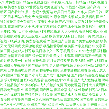
小h片免费
国产精品色色视屏
国产午夜成人
最新日韩精品
91福利视频导
航
欧美喷水影院
91爱爱视频
欧美色图论坛
91榴莲小视频
国产高清一卡
美亚洲免费 91探花传媒 精品一精品国产一级 五月天色色区 超碰狠狠 免费欧
新区
国产看片资源
二色吧97资源站
欧美日韩另类0
91华人
国产日韩一区
二区
日本网站在线免费
免费潮喷
91原创国产视频
成人吃瓜福利
国产在
美一区二区三区 亚洲色图另类图片 国产精品久久99 日韩成人无码专区 91茄
线9
操碰高清免费视频
午夜电影全集
国产AV无码
人妻系列
爱豆传媒倩女
幽魂
超清国产剧大全
91中文字幕在线
免费在线小视频
吃瓜福利小视频
免费91
国产日产亚洲精品
91社在线高清
人人草香蕉
激情另类图片
亚洲
子 精品国产一区二区三区四区在线看 五月天综合色 超碰99日 目韩一区二 亚
欧美在线观看
成人三级成人三级
欧美老女人bb
日日操第一页
91网豆花
视频
91福利剧场
免费影视观看
91视频国产自拍
国产美女在线视频
欧美
洲色色影院 国产盗摄一区二区三区 欧洲一曲二曲三曲视频 中文字幕伦伦视频
又大
无码四虎
女同激吻视频
极品性爱导航
欧美国产拳交喷奶
中文字幕
第三页
超碰成人影视
欧美日韩中文一区
手机看片1204
91色快播
福利撸
影院
激情五月天国产
综合网五月天
美女主播青草
国产高清不卡视频
四
国产自啪免费精品视频 色播玖玖 97夜夜澡人人 美女被xx00后进式 91jiuyi 欧
虎影视
欧美一区在线
操碰视频
五月天婷婷欧美
欧美大BB
国产福利啪啪
欧洲成人午夜精品
国产精品美乳
男人操蜜桃视频
无码射精网站
18成年人
美中文字幕人人视频 中文字幕av电影网址 海外热门合集 熟女性激情 a一区二
网站
日本高清电影网
男女啪啪午夜视频
免费电影在线观看
亚洲ab
成人
少妇视频导航
91国产小青蛙
国产成年免费网站
国产视频高清在线
精品香
蕉
求a片网址
麻豆tv在线观看
在线撸丝片
91草碰
国产成人激情视频
黑料
麻豆国产一二三四 亚洲老熟女精品品一区 国产a级免费视频 人人登陆 字幕亚
吃瓜精品偷拍
91大神合集
成人拍拍拍免费
香港伦理剧
日韩大片观看网址
日韩免费电影
91羞羞视频
国产网站
青草全福视在线
性导航影视AV
日本
洲精品最新 极色品影院 九色在线视频 午夜福利AV网站 成全影视大全在线观
一级在线视频
国产好片浮力
91久操
国产精品成人在线
精品免费看
人人
看操碰
午夜伦理电影网
久久国自产拍精品
高清乱码0
国产欧美
日韩三级
黄色A片
伦理电影亚洲国产
福利姬黄色网址
欧美伊人影院
丁香成人五月
看第13集 国产高清视频网站 日本成人影视91 91h人妻网站 狠狠干狠狠艹 爽