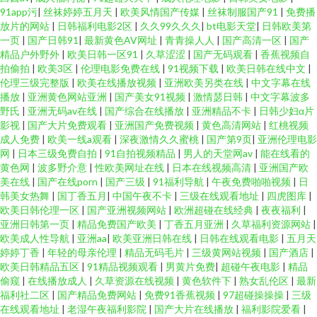
91app污
|
丝袜婷婷五月天
|
欧美风情国产传媒
|
丝袜制服国产91
|
免费播
放片的网站
|
日韩福利电影2区
|
久久99久久久
|
bt电影天堂
|
日韩欧美第
一页
|
国产日韩91
|
最新黄色AV网址
|
青青操人人
|
国产高清一区
|
国产
精品户外野外
|
欧美日韩一区91
|
久草涩涩
|
国产无码观看
|
香蕉视频自
拍偷拍
|
欧美3区
|
伦理电影免费在线
|
91视频下载
|
欧美日韩在线中文
|
伦理三级完整版
|
欧美在线播放视频
|
亚洲欧美另类在线
|
中文字幕在线
播放
|
亚洲黄色网站亚洲
|
国产美女91视频
|
激情瑟日韩
|
中文字幕波多
野氏
|
亚洲无码av在线
|
国产综合在线播放
|
亚洲精品不卡
|
日韩少妇α片
影视
|
国产大片免费观看
|
亚洲国产免费视频
|
黄色高清网站
|
红桃视频
成人免费
|
欧美一线a观看
|
深夜激情久久蜜桃
|
国产第9页
|
亚洲伦理电影
网
|
日本三级免费自拍
|
91自拍视频精品
|
男人的天堂网av
|
能在线看的
黄色网
|
波多野介意
|
性欧美网址在线
|
日本在线视频高清
|
亚洲国产欧
美在线
|
国产在线porn
|
国产三级
|
91福利导航
|
午夜免费啪啪视频
|
日
韩美女热舞
|
国丁香五月
|
中国午夜不卡
|
三级在线观看地址
|
四虎图库
|
欧美日韩伦理一区
|
国产亚洲视频网站
|
欧洲超碰在线经典
|
夜夜福利
|
亚洲日韩第一页
|
精品免费国产欧美
|
丁香五月亚洲
|
久草福利资源网站
|
欧美成人性导航
|
亚洲aa
|
欧美亚洲日韩在线
|
日韩在线观看电影
|
五月天
婷婷丁香
|
年轻的母亲伦理
|
精品无码毛片
|
三级黄网站视频
|
国产酒店
|
欧美日韩精品五区
|
91精品视频观看
|
男黄片免费
|
超碰午夜电影
|
精品
偷窥
|
在线播放成人
|
久草资源在线视频
|
黄色软件下
|
熟女乱伦区
|
最新
福利社二区
|
国产精品免费网站
|
免费91香蕉视频
|
97超碰操操操
|
三级
在线观看地址
|
老湿午夜福利影院
|
国产大片在线播放
|
福利影院爱看
|