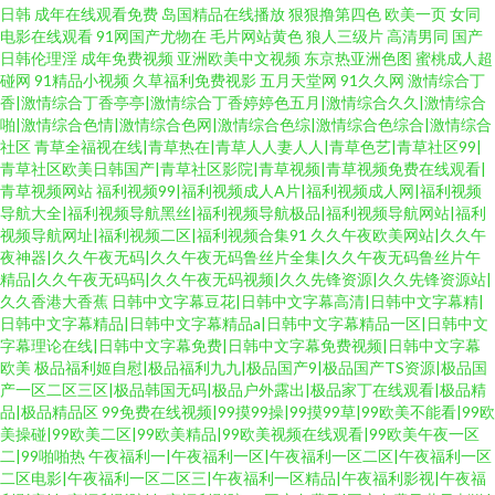
日韩
成年在线观看免费
岛国精品在线播放
狠狠撸第四色
欧美一页
女同
电影在线观看
91网国产尤物在
毛片网站黄色
狼人三级片
高清男同
国产
日韩伦理淫
成年免费视频
亚洲欧美中文视频
东京热亚洲色图
蜜桃成人超
碰网
91精品小视频
久草福利免费视影
五月天堂网
91久久网
激情综合丁
香|激情综合丁香亭亭|激情综合丁香婷婷色五月|激情综合久久|激情综合
啪|激情综合色情|激情综合色网|激情综合色综|激情综合色综合|激情综合
社区
青草全福视在线|青草热在|青草人人妻人人|青草色艺|青草社区99|
青草社区欧美日韩国产|青草社区影院|青草视频|青草视频免费在线观看|
青草视频网站
福利视频99|福利视频成人A片|福利视频成人网|福利视频
导航大全|福利视频导航黑丝|福利视频导航极品|福利视频导航网站|福利
视频导航网址|福利视频二区|福利视频合集91
久久午夜欧美网站|久久午
夜神器|久久午夜无码|久久午夜无码鲁丝片全集|久久午夜无码鲁丝片午
精品|久久午夜无码码|久久午夜无码视频|久久先锋资源|久久先锋资源站|
久久香港大香蕉
日韩中文字幕豆花|日韩中文字幕高清|日韩中文字幕精|
日韩中文字幕精品|日韩中文字幕精品a|日韩中文字幕精品一区|日韩中文
字幕理论在线|日韩中文字幕免费|日韩中文字幕免费视频|日韩中文字幕
欧美
极品福利姬自慰|极品福利九九|极品国产9|极品国产TS资源|极品国
产一区二区三区|极品韩国无码|极品户外露出|极品家丁在线观看|极品精
品|极品精品区
99免费在线视频|99摸99操|99摸99草|99欧美不能看|99欧
美操碰|99欧美二区|99欧美精品|99欧美视频在线观看|99欧美午夜一区
二|99啪啪热
午夜福利一|午夜福利一区|午夜福利一区二区|午夜福利一区
二区电影|午夜福利一区二区三|午夜福利一区精品|午夜福利影视|午夜福