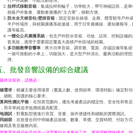
行戶外講解、小組活動使用。
拉桿式移動音箱
：集成拉桿和輪子，功率較大，帶可伸縮話筒，是舉
校級戶外集會、運動會廣播的“主力軍”，移動方便。
防水全天候音柱/壁掛音箱
：固定安裝在操場、走廊、體育館等戶外
半戶外場所，與校園廣播系統連接，用于日常廣播操、通知播報等，
護等級高。
一體化公共廣播系統
：包含戶外防水音箱、功放、話筒、控制設備的
套系統，適用于需要固定覆蓋大面積戶外區域的校園。
多功能教學音響車
：將大功率音箱、調音臺、電源、存儲設備等集成
一個可推動的小車上，功能強大，是大型戶外演出、慶典活動的理想
擇。
五、批發音響設備的綜合建議
最終決策前，請務必：
確需求
：根據主要使用場景（覆蓋人數、使用頻率、環境特點）確定對功
、續航、防護的核心要求。
算與性價比平衡
：在預算范圍內，優先考慮產品的穩定性、安全性和售后
，而非單純追求低價或最高配置。
地測試
：對重點型號進行音質、音量、操作便捷性和續航的實際測試。
同細節
：在批發合同中明確產品規格、數量、單價、交貨時間、付款方式
修期及售后服務內容。
購教育裝備戶外音箱是一項需要綜合考量的工作。通過理解價格構成、篩