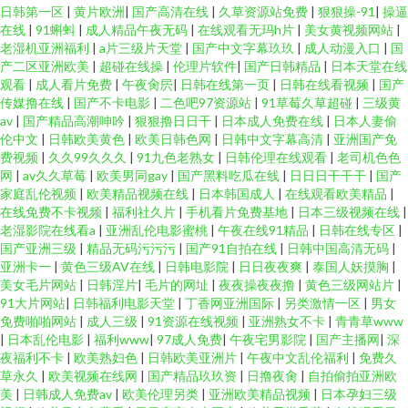
日韩第一区
|
黄片欧洲
|
国产高清在线
|
久草资源站免费
|
狠狠操-91
|
操逼
在线
|
91蝌蚪
|
成人精品午夜无码
|
在线观看无玛h片
|
美女黄视频网站
|
老湿机亚洲福利
|
a片三级片天堂
|
国产中文字幕玖玖
|
成人动漫入口
|
国
产二区亚洲欧美
|
超碰在线操
|
伦理片软件
|
国产日韩精品
|
日本天堂在线
观看
|
成人看片免费
|
午夜肏屄
|
日韩在线第一页
|
日韩在线看视频
|
国产
传媒撸在线
|
国产不卡电影
|
二色吧97资源站
|
91草莓久草超碰
|
三级黄
av
|
国产精品高潮呻吟
|
狠狠撸日日干
|
日本成人免费在线
|
日本人妻偷
伦中文
|
日韩欧美黄色
|
欧美日韩色网
|
日韩中文字幕高清
|
亚洲国产免
费视频
|
久久99久久久
|
91九色老熟女
|
日韩伦理在线观看
|
老司机色色
网
|
av久久草莓
|
欧美男同gay
|
国产黑料吃瓜在线
|
日日日干干干
|
国产
家庭乱伦视频
|
欧美精品视频在线
|
日本韩国成人
|
在线观看欧美精品
|
在线免费不卡视频
|
福利社久片
|
手机看片免费基地
|
日本三级视频在线
|
老湿影院在线看a
|
亚洲乱伦电影蜜桃
|
午夜在线91精品
|
日韩在线专区
|
国产亚洲三级
|
精品无码污污污
|
国产91自拍在线
|
日韩中国高清无码
|
亚洲卡一
|
黄色三级AV在线
|
日韩电影院
|
日日夜夜爽
|
泰国人妖摸胸
|
美女毛片网站
|
日韩淫片
|
毛片的网址
|
夜夜操夜夜撸
|
黄色三级网站片
|
91大片网站
|
日韩福利电影天堂
|
丁香网亚洲国际
|
另类激情一区
|
男女
免费啪啪网站
|
成人三级
|
91资源在线视频
|
亚洲熟女不卡
|
青青草www
|
日本乱伦电影
|
福利www
|
97成人免费
|
午夜宅男影院
|
国产主播网
|
深
夜福利不卡
|
欧美熟妇色
|
日韩欧美亚洲片
|
午夜中文乱伦福利
|
免费久
草永久
|
欧美视频在线网
|
国产精品玖玖资
|
日撸夜肏
|
自拍偷拍亚洲欧
美
|
日韩成人免费av
|
欧美伦理另类
|
亚洲欧美精品视频
|
日本孕妇三级