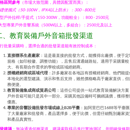
格區間參考
（市場大致范圍，具體因配置而異）：
礎便攜式（50-100W，IPX4以上防水）：300 - 800元
型戶外拉桿/手提式（150-300W，功能較全）：800 - 2500元
 大型專業戶外音響系統（500W以上，多組合）：2500元及以上
二、教育裝備戶外音箱批發渠道
行批量采購時，選擇合適的批發渠道能有效控制成本：
直接聯系生產廠家
：這是最直接的批發方式，能獲得出廠價，便于定
規格（如印校徽、調整功能），且售后溝通鏈路短。適用于采購量較
大、有長期合作需求的學校或區域經銷商。
授權經銷商或區域代理
：許多廠家在各地設有授權經銷商。他們能提
本地化的選型建議、演示和售后支持，雖然價格略高于廠家直供，但
務便捷。
教育裝備集成商或貿易公司
：這些公司提供一站式教育裝備解決方案
戶外音箱可能只是其中一部分。采購其他設備時可捆綁議價，獲得整
優惠。
專業的音響設備批發市場或線上B2B平臺
：如阿里巴巴1688等平臺
了大量廠家和批發商，產品選擇多，便于比價，但需仔細甄別廠家資
和產品真實性。
發建議
：無論通過何種渠道，建議索取樣品進行實地測試，并明確保修期