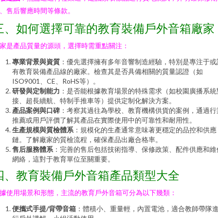
、售后響應時間等條款。
三、如何選擇可靠的教育裝備戶外音箱廠家
家是產品質量的源頭，選擇時需重點關注：
專業背景與資質
：優先選擇擁有多年音響制造經驗，特別是專注于或
有教育裝備產品線的廠家。檢查其是否具備相關的質量認證（如
ISO9001、CE、RoHS等）。
研發與定制能力
：是否能根據教育場景的特殊需求（如校園廣播系統
接、超長續航、特制手推車等）提供定制化解決方案。
產品案例與口碑
：考察其過往為學校、教育機構供貨的案例，通過行
推薦或用戶評價了解其產品在實際使用中的可靠性和耐用性。
生產規模與質檢體系
：規模化的生產通常意味著更穩定的品控和供應
鏈。了解廠家的質檢流程，確保產品出廠合格率。
售后服務體系
：完善的售后包括技術指導、保修政策、配件供應和維
網絡，這對于教育單位至關重要。
四、教育裝備戶外音箱產品類型大全
據使用場景和形態，主流的教育戶外音箱可分為以下幾類：
便攜式手提/背帶音箱
：體積小、重量輕，內置電池，適合教師帶隊