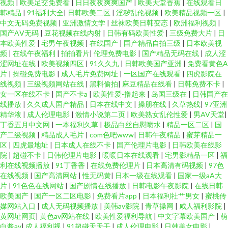
视频
|
欧美足交免费看
|
日日夜夜爽爽国产
|
欧美天堂香蕉
|
在线观看日
韩精品
|
91福利大全
|
日韩欧美二区
|
淫秽乱伦视频
|
欧美精品视频一区
|
中文无码免费视频
|
亚洲激情文学
|
丝袜欧美日韩变态
|
欧洲福利视频
|
国产AⅤ无码
|
豆花视频在线内射
|
日韩有码欧美性爱
|
三级免费大片
|
日
本欧美性爱
|
宅男午夜视频
|
在线国产
|
国产精品自拍三级
|
日本欧美视
频
|
在线午夜福利
|
拍拍看片
|
伦理免费电影
|
国产精品无码在线
|
成人涩
涩网址在线
|
欧美视频四区
|
91久久九
|
日韩欧美国产亚洲
|
免费看黄色A
片
|
操碰免费电影
|
成人毛片免费网址
|
一区国产在线观看
|
四虎影院在
线视频
|
三级视频网站在线
|
黑料偷拍
|
麻豆精品在线看
|
日韩免费不卡
|
女一区在线不卡
|
国产不卡a
|
欧美性爱-撸起来
|
岛国三级在
|
日韩国产在
线播放
|
久久成人国产精品
|
日本在线中文
|
操朋在线
|
久草热线
|
97亚洲
精华液
|
成人伦理电影
|
激情小说第二页
|
欧美熟女乱伦性爱
|
男AV天堂
|
丁香五月中文网
|
一本福利久草
|
极品白丝自慰喷水
|
精品一区二区
|
国
产二级视频
|
精品成人毛片
|
com色吧www
|
日韩午夜精品
|
蜜芽精品一
区
|
四虎最地址
|
日本成人在线不卡
|
国产伦理片电影
|
日韩欧美在线影
院
|
超碰不卡
|
日韩伦理片电影
|
暖暖日本在线观看
|
宅男影精品一区
|
福
利在线视频播放
|
91丁香香
|
在线免费伦理片
|
日本高清有码视频
|
97色
在线视频
|
国产高清网站
|
性无码黄
|
日本一级在线观看
|
国家一级aA大
片
|
91色色在线网站
|
国产剧情在线播放
|
日韩电影午夜影院
|
在线日韩
欧美国产
|
国产一区二区电影
|
免费看片app
|
日本福利社艹男女
|
蜜桃传
媒网站入口
|
成人无码视频播放
|
美韩av影院
|
青草操网
|
咸人福利影院
|
黄网址网页
|
黄色av网站在线
|
欧美性爱福利导航
|
中文字幕欧美国产
|
萌
白酱av
|
成人福利视
|
91超碰天天干
|
成人伦理电影
|
日韩美女电影
|