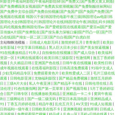
利影音|午夜福利影院|午夜福利影院68
国产免费又|国产免费又黄又刺激|
国产免费糟蹋美女视频|国产免费真实喷潮视频|国产免费制服丝袜网站|
国产免费中文综合|国产免费自拍视频|国产免国产|国产免国产免费|国产
免视频在线观看
韩国巜干柴|韩国理伦电影午夜三级|韩国理论av电影|韩
国理论大全|韩国理论片|韩国理论片在线|韩国理论午夜|韩国乱码卡|韩国
乱码伦视频免费|韩国伦理av
国产爱橙影院在线观看|国产爱豆m|国产爱
豆传媒A片|国产按摩院在|国产按头暴力深喉口爆|国产凹凸一区|国产凹
凸在线|国产拗女一区二区三区|国产白白视|国产白虎白丝
主站蜘蛛池模板：
日韩成人电影无码
|
激情婷婷五月
|
青青肏屄
|
欧美妇
女性影城
|
中文字幕日韩精品
|
黑人巨大日本少妇
|
国产美女抠逼视频
|
91在线播放精品
|
91华人
|
自拍偷拍在线视频
|
国产成人综合
|
欧美福利
资源一区
|
91网在线观看0
|
欧美日韩三级影院
|
性激情网
|
激五丁香婷婷
视频
|
久久精品日韩
|
亚洲国产色在线
|
日韩午夜在线视频
|
欧美性日韩
|
成年视频在线观看
|
在线看福利影院
|
日韩高清免费观看
|
91啦中文成人
|
少妇无码精品专区
|
免费观看黄色片
|
欧美性爱成人二区
|
毛片三级在线
观看
|
日韩电影亚洲
|
尤物福利影院
|
国产精品免费视频
|
激情五月婷婷
日
|
三级A片大全
|
私人午夜亚洲
|
国产精品不卡在线
|
日韩伦理在线
|
高
清伦理
|
91色情激情网
|
国产第一页草草
|
国产视频导航
|
5月丁香婷婷综
合
|
国产日韩专区
|
在线播放欧美精品
|
亚洲精品一卡二卡
|
窝窉午夜福
利
|
三级网站在
|
国产一级二级无码
|
野花日本高清电影
|
亚洲精品成人
91
|
丁香五月婷婷在线
|
精品午夜
|
乱伦五月天
|
AV天堂
|
91成人短视频
|
日韩福利一级午夜
|
日韩欧美在线不卡
|
亚洲爽视频
|
偷拍草草
|
日韩成人
高清视频
|
免费观看国产视频
|
精品成人乱色一区
|
手机v日韩在线看
|
51