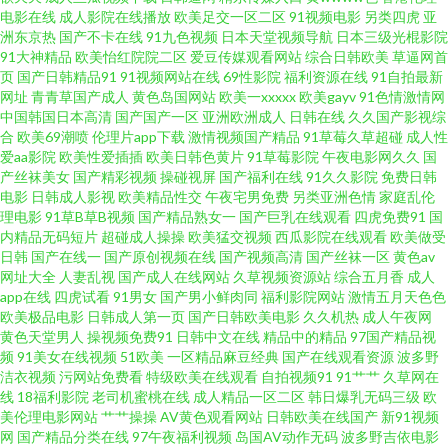
电影在线
成人影院在线播放
欧美足交一区二区
91视频电影
另类四虎
亚
久久电影 超碰人人按 免费电影在线影视网站 亚洲欧美日本高清在线 国产大
洲东京热
国产不卡在线
91九色视频
日本天堂视频导航
日本三级光棍影院
91大神精品
欧美怡红院院二区
爱豆传媒观看网站
综合日韩欧美
草逼网首
页
国产日韩精品91
91视频网站在线
69性影院
福利资源在线
91自拍最新
片免费观看电视剧 日本www色色 综合另类小说图网 国产又爽又黄免费鸣人
网址
青青草国产成人
黄色岛国网站
欧美一xxxxx
欧美gayv
91色情激情网
中国韩国日本高清
国产国产一区
亚洲欧洲成人
日韩在线
久久国产影视综
播放视频 免费精品国产自产网站 美女污网站 亚洲人成精 国产传媒三级AV 强
合
欧美69潮喷
伦理片app下载
激情视频国产精品
91草莓久草超碰
成人性
爱aa影院
欧美性爱插插
欧美日韩色黄片
91草莓影院
午夜电影网久久
国
产丝袜美女
国产精彩视频
操碰视屏
国产福利在线
91久久影院
免费日韩
开小婷嫩苞又 在线视频1卡二卡三卡 国产午夜电 日韩电影中文字幕 亚洲AV久
电影
日韩成人影视
欧美精品性交
午夜宅男免费
另类亚洲色情
家庭乱伦
理电影
91草B草B视频
国产精品熟女一
国产巨乳在线观看
四虎免费91
国
久无码精品九九软件 菠萝蜜成人app 欧美国际黄色 亚洲永久精品ww47 国产
内精品无码短片
超碰成人操操
欧美猛交视频
西瓜影院在线观看
欧美做受
日韩
国产在线一
国产原创视频在线
国产视频高清
国产丝袜一区
黄色av
网址大全
人妻乱视
国产成人在线网站
久草视频资源站
综合五月香
成人
老师精品视频 日本中文字幕一区 91大神大战 黄色片青青草 网站大全导航大
app在线
四虎试看
91男女
国产男小鲜肉同
福利影院网站
激情五月天色色
欧美极品电影
日韩成人第一页
国产日韩欧美电影
久久机热
成人午夜网
全导航 不卡网免中文费理论影院 免费肏屄 亚洲人成中文 国产电影五码 青青
黄色天堂男人
操视频免费91
日韩中文在线
精品中的精品
97国产精品视
频
91美女在线视频
51欧美
一区精品麻豆经典
国产在线观看资源
波多野
洁衣视频
污网站免费看
特级欧美在线观看
自拍视频91
91艹艹
久草网在
草av免费网 中文视频 国产亚洲日韩 色呦呦中文字幕 99re情色 久久草福利 午
线
18福利影院
老司机蜜桃在线
成人精品一区二区
韩日爆乳无码三级
欧
美伦理电影网站
艹艹操操
AV黄色观看网站
日韩欧美在线国产
新91视频
夜成人天堂 成人香蕉av 欧美深喉猛交一区二区 在线高清 国产污网站 日韩欧
网
国产精品分类在线
97午夜福利视频
岛国AV动作无码
波多野吉依电影