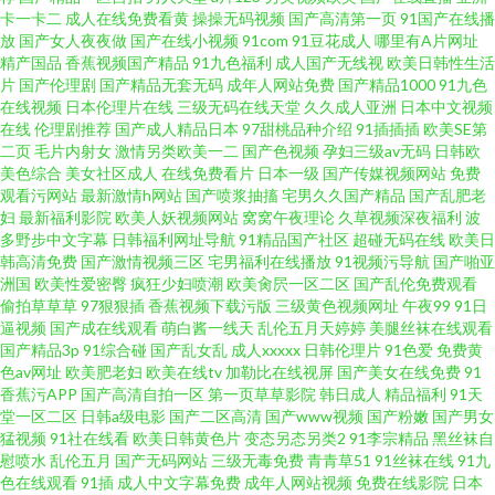
卡一卡二
成人在线免费看黄
操操无码视频
国产高清第一页
91国产在线播
放
国产女人夜夜做
国产在线小视频
91com
91豆花成人
哪里有A片网址
日韩精品一 又大又长 国产交换配偶在线视频 日本特黄a级秒试看 91精选国产
精产国品
香蕉视频国产精品
91九色福利
成人国产无线视
欧美日韩性生活
片
国产伦理剧
国产精品无套无码
成年人网站免费
国产精品1000
91九色
久草cn 曰韩国产高清 国产精品视频久久久久久久 啪啪草 一级在线观看 伊人
在线视频
日本伦理片在线
三级无码在线天堂
久久成人亚洲
日本中文视频
在线
伦理剧推荐
国产成人精品日本
97甜桃品种介绍
91插插插
欧美SE第
二页
毛片内射女
激情另类欧美一二
国产色视频
孕妇三级av无码
日韩欧
免费大香蕉 国产欧美午夜视频 污免费网站在线观看 白丝后入 久热在线精品
美色综合
美女社区成人
在线免费看片
日本一级
国产传媒视频网站
免费
观看污网站
最新激情h网站
国产喷浆抽搐
宅男久久国产精品
国产乱肥老
视频观看 天天杏吧5g色中色 97色伦午夜国产亚洲 精品国精品国产 亚洲国产
妇
最新福利影院
欧美人妖视频网站
窝窝午夜理论
久草视频深夜福利
波
多野步中文字幕
日韩福利网址导航
91精品国产社区
超碰无码在线
欧美日
韩高清免费
国产激情视频三区
宅男福利在线播放
91视频污导航
国产啪亚
精品一区拍 大陆奭国产一区二区三区 欧美一区二区三区视频 一区三区在线
洲国
欧美性爱密臀
疯狂少妇喷潮
欧美肏屄一区二区
国产乱伦免费观看
偷拍草草草
97狠狠插
香蕉视频下载污版
三级黄色视频网址
午夜99
91日
国产自愉自愉第三区 五月天超碰在线 AV伦理影院 老司机午夜福利院 五月丁
逼视频
国产成在线观看
萌白酱一线天
乱伦五月天婷婷
美腿丝袜在线观看
国产精品3p
91综合碰
国产乱女乱
成人xxxxx
日韩伦理片
91色爱
免费黄
色av网址
欧美肥老妇
欧美在线tv
加勒比在线视屏
国产美女在线免费
91
了香蕉综合 9久热这里 精品视频导航 丝瓜视频app 97伊人豆花 精品日韩不卡
香蕉污APP
国产高清自拍一区
第一页草草影院
韩日成人
精品福利
91天
堂一区二区
日韩a级电影
国产二区高清
国产www视频
国产粉嫩
国产男女
爽爽爽视频 成年人午 乱子伦国 午夜激情视频网站 超碰69 欧美男同video 亚
猛视频
91社在线看
欧美日韩黄色片
变态另态另类2
91李宗精品
黑丝袜自
慰喷水
乱伦五月
国产无码网站
三级无毒免费
青青草51
91丝袜在线
91九
色在线观看
91插
成人中文字幕免费
成年人网站视频
免费在线影院
日本
洲天码中字一区 国产欧美一区 国产情侣在线露脸视频 日韩欧洲在线高清一区