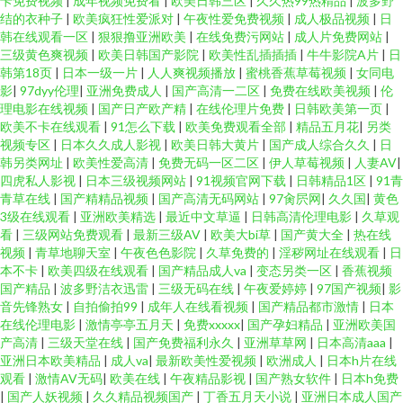
卡免费视频
|
成年视频免费看
|
欧美日韩三区
|
久久热99热精品
|
波多野
结的衣种子
|
欧美疯狂性爱派对
|
午夜性爱免费视频
|
成人极品视频
|
日
韩在线观看一区
|
狠狠撸亚洲欧美
|
在线免费污网站
|
成人片免费网站
|
三级黄色爽视频
|
欧美日韩国产影院
|
欧美性乱插插插
|
牛牛影院A片
|
日
韩第18页
|
日本一级一片
|
人人爽视频播放
|
蜜桃香蕉草莓视频
|
女同电
影
|
97dyy伦理
|
亚洲免费成人
|
国产高清一二区
|
免费在线欧美视频
|
伦
理电影在线视频
|
国产日产欧产精
|
在线伦理片免费
|
日韩欧美第一页
|
欧美不卡在线观看
|
91怎么下载
|
欧美免费观看全部
|
精品五月花
|
另类
视频专区
|
日本久久成人影视
|
欧美日韩大黄片
|
国产成人综合久久
|
日
韩另类网址
|
欧美性爱高清
|
免费无码一区二区
|
伊人草莓视频
|
人妻AV
|
四虎私人影视
|
日本三级视频网站
|
91视频官网下载
|
日韩精品1区
|
91青
青草在线
|
国产精精品视频
|
国产高清无码网站
|
97肏屄网
|
久久国
|
黄色
3级在线观看
|
亚洲欧美精选
|
最近中文草逼
|
日韩高清伦理电影
|
久草观
看
|
三级网站免费观看
|
最新三级AV
|
欧美大bi草
|
国产黄大全
|
热在线
视频
|
青草地聊天室
|
午夜色色影院
|
久草免费的
|
淫秽网址在线观看
|
日
本不卡
|
欧美四级在线观看
|
国产精品成人va
|
变态另类一区
|
香蕉视频
国产精品
|
波多野洁衣迅雷
|
三级无码在线
|
午夜爱婷婷
|
97国产视频
|
影
音先锋熟女
|
自拍偷拍99
|
成年人在线看视频
|
国产精品都市激情
|
日本
在线伦理电影
|
激情亭亭五月天
|
免费xxxxx
|
国产孕妇精品
|
亚洲欧美国
产高清
|
三级天堂在线
|
国产免费福利永久
|
亚洲草草网
|
日本高清aaa
|
亚洲日本欧美精品
|
成人va
|
最新欧美性爱视频
|
欧洲成人
|
日本h片在线
观看
|
激情AV无码
|
欧美在线
|
午夜精品影视
|
国产熟女软件
|
日本h免费
|
国产人妖视频
|
久久精品视频国产
|
丁香五月天小说
|
亚洲日本成人国产