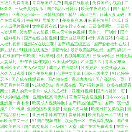
三级片免费看逼
|
青青草国产免费
|
粉嫩在线播放
|
免费国产小视频
|
二
区久久
|
三级全黄网站版
|
国产精品v日韩片
|
欧美午夜理论片
|
国产精品
网络
|
亚洲欧美日韩一
|
激情视频国产精品
|
韩日毛片
|
日韩人妻无码
|
国
产在线观看a
|
午夜福利网址大全
|
午夜福利300
|
麻豆色情热门吃瓜
|
成
人人成毛片视频
|
尤物视频在线
|
波多野洁衣gif
|
三级免费网址
|
三级男
人资源网
|
波多野吉衣影视
|
男人天堂黄色视频
|
天美九一厂制作
|
国产
一级aa毛片
|
国产在线自拍视频
|
亚洲白丝网页
|
福利源资源站
|
午夜成
人福利视频
|
亚洲AV在线豆花
|
国产精品三级五区
|
国产爱看福利在线
|
麻豆影视
|
91丝袜在线播放
|
激情专区
|
最新欧美黑料在线
|
国产福利片一
|
在线国产日韩欧美
|
A片草莓
|
福利视频导航在线
|
三级av网址
|
日韩无码
人妻系列
|
97午夜福利视频
|
欧美乱爱视频
|
91天堂久久
|
青草发布页
|
亚洲欧美91
|
男人AV网站
|
成年人在线网站
|
性爱婷婷
|
另类变态人妖
|
永久入口观看
|
国产午夜免费
|
伦理中文字幕
|
日韩三级中文
|
91色婷婷
瑟色
|
国产成在线观看免
|
国产啪在线
|
香蕉九九操
|
国产高清第一页
|
丁
香五月婷婷亚洲
|
91视频导航
|
青草原在线
|
国产福利免费
|
欧美在线观看
网址
|
男人的天堂黄片
|
成人吃瓜福利
|
亚洲91视频
|
国产内射第一页
|
91大神精品视频
|
亚洲专区高清无码
|
黄色草莓肏逼视频
|
日本xxxx片
|
亚洲第一页不卡
|
欧美成人视频导航
|
国产精品拍国产拍
|
国产午夜一级
淫片
|
91传媒
|
亚洲色图欧美激情
|
最新四虎网址
|
欧美日韩另类视频
|
国
产精品福利一区
|
亚洲日本韩国在线
|
青草韩国
|
欧美视频一区二线
|
日
韩欧美中文一区
|
91国产视频自拍
|
欧美自一区
|
午夜爆乳视频
|
国产亚
洲欧美在线
|
国产脚交视频
|
三级国产天堂
|
成年在线免费观看
|
在线不