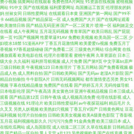
费小视频
搞黄网站在线观看
免费色情A片网扯
91资源在线视频
蜜桃视频
网站
91中文
国产在线视频
福利爱爱网址
岛国搬运工首页
伦理朋友的妈
区二区三 国产乱妇无乱码大黄AA片 午夜璐璐 国产绿衣小君免费视频 日韩免
妈
丝袜女同
日韩性爱网址
在线观看日本黄
亚洲国产第一网站
国产99不
卡
66精品视频
国产精品探花一区
成人免费国产大片
国产在线网址观看
欧美激情日韩
国产精品无码亚洲
国产一区二区黄片
喷潮一区
福利姬足交
费在线视频观看 自拍偷亚洲精品重口 国产一区二区三区福利视频 天天色综
在线看
成人午夜网址
五月花无码视频
青青草国产
欧美日韩乱
国产屁屁
第一页
91国产视频网
性爱草逼91AV
免费欧美视频
欧美岛国一区二区
少
岛国网址 日本污污网站 91wwwh 了解最新日韩精品1区 亚洲制服欧美国产色
妇喷水18禁
51漫画APP
丁香五月花激情网
欧美爱爱tv视频
免费五月丁
香视频
97香蕉超级碰碰
国产免费看二区
三级黄色片网站
综合网黄
在线
播放观看
欧美电影在线
伦理片在哪里看
蜜桃午夜网
久草资源在
日本三
国产日韩欧美v在线 日韩在线中文 91熟女视频口 精品伦理一区二区视频 久久
级大全
久久福利
福利所导航视频
成人片免费
国产第9页
中文字幕bt原声
三级日韩欧美
午夜视频123
日本推理片
丁香五月网站
国产免费看视频
极
se综合社区 一区二区视频在线夜 国产日韩欧美亚欧 日本污www 最新国产五
品成人色
成人黑料自拍
国产日韩欧美网站
国产无码av
老湿A片影院
国产
精品自拍偷拍
牛牛影院A片
日韩无码视频网站
都市激情变态另类
男女91
视频
字幕在线精品播放
免费国产在线看
国产婷婷五月天
无码传媒导航
激情桃色五月天 无码中文字幕久久日韩 成年视频人 人妖操人妖 91大神麻豆
日本电影伦理
国产午夜高清
美女黄色18
亚洲午夜精品视频
日本三级成人
观看
国产精品第12页
日韩午夜场
成人视频高清免费
伦理在线影视
成人
精品 黄色视频网站链接 天堂8麻豆8芒果 91资源超碰总站 另类丝袜诱惑 校园
三级视频在线
91理论片
欧美日韩性爱福利
av午夜探花福利
精品毛片
久
久叉叉
另类人妖视频
欧美熟妇穴视频
丁香五月V国产
日韩黄色网址
豆花
福利视频
轮理片自拍偷拍
日韩欧美美女视频
欧美A级黄色影院
丁香影视
网 超碰人人射 另类图综丁香五月 五月丁香啪啪激情综合5109 抖阴在线看 女
五月花
福利视频电影久久
污污污污免费
91金典免费
欧美三级日本
成人
在线吃瓜网站
成人岛国影院
成人动漫二区三区
久草在线最新
日韩精品推
同女同精品一区二区 最新动漫 黄污视频 日韩午夜三级 AV网址中文字幕 欧美
荐
国产精品一区自拍
男人天堂
a片123
另类视频欧美
国产在线直播
亚洲