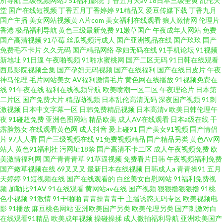
所导航
三级视频网站J
51福利影院
丁香五月天av
18日本三级全黄
乱伦天
堂
国产在线短视频
丁香五月丁香婷婷
91精品又
爱豆传媒下载
丁香九月
国产主播
美女网站视频黄
A片com
美女福利在线观看
狼人激情网
伦理片
香港
极品福利导航
黄色三级最新免费
91嫩草国产
午夜成年人网站
免费
国产高清视频
91草莓
丝瓜视频污成人
国产亚洲视品在线
国产玖玖
国产
免费毛不卡片
久久无码
国产精品网络
孕妇无码在线
91手机论坛
91视频
新地址
91日逼
午夜啪视频
91啪水蜜桃网
国产二区无码
91日韩在线观看
西瓜影院视频全集
国产孕妇无码视频
国产在线福利
国产在线日皮片
午夜
神马伦理
毛片网站美女
AV福利激情毛片
黄色网在线播放
91视频免费在
线
91午夜在线
福利在线视频导航
欧美喷潮一区二区
午夜理论片
日本第
二片区
国产免费大片
精品呦视频
日本乱伦高清无码
深夜国产视频
91刺
激视频
日本中文字幕一区
日韩免费精品视频
日本高清v
欧美日韩伦理午
夜
91碰超免费
亚洲色图网站
精品欧美
成人AV在线观看
日本a级在线
干
露脸熟女
在线观看黄色网
成人抖音
爰上碰91
国产美女91视频
国产情侣
片
97人人看
国产三级视频在线
91免费视频精品
国产精品另类
黄色AV网
站人
黄色91福利社
污网址18禁
国产高清不卡二区
成人午夜视频免费
欧
美激情福利网
国产青青青草
91草逼视频
免费看片日韩
午夜视频福利免费
国产嫩草视频在线
69叉叉叉
最新日本在线视频
日韩成人a
青青操91
五月
天婷婷
91短视频在线
国产在线观看的
白丝美女自慰网站
91福利免费视
频
加勒比91AV
91在线观看
黄网站av在线
国产视频
狠狠擼狠狠擼
91桃
色小视频
91激情
91干啪啪
青青操青青干
主播诱惑无码专区
欧美视频电
影
91播放
麻豆桃色网站
亚洲欧美国产另类
欧美伦理另类
国产刺激对白
在线观看91精品
欧美成年视频
操碰操揉
成人微拍福利导航
亚洲欧美国产