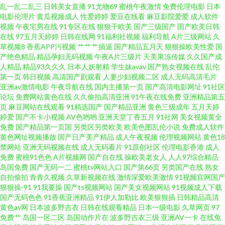
乱一乱二乱三
日韩美女直播
91尤物69
蜜桃午夜激情
免费伦理电影
日本
电影伦理片
黄瓜视频成人
性爱婷婷
爱豆在线看
麻豆影院爱爱
成人软件
视频 国产00高中生在 一边摸一边做爽的 欧美成人性爱网站 99re热这里 日本
视频
午夜宅男在线
91专区在线
狠狠干欧美
国产三级国产
国产欧美日韩
在线
97五月天婷婷
日韩在线网
91福利社视频
福利导航
A片三级网站
久
黑丝三级A片 岛国电影精品在线 我故意没有 国产一国产看免费 综合熟女午夜
草视频8
香蕉APP污视频
艹艹艹插逼
国产精品五月天
狠狠操欧美性爱
国
产绝色精品
精品孕妇无码视频
午夜A片三级片
天美果冻传媒
久久国产成
人精品
精品93久久久
日本人妖射精
学生妹avav
国产熟女视频在线
乱伦
精品 天天干AB片 欧美成人集中 成人影片麻 日韩无在线播放 大伊香蕉 国产在
第一页
韩日视频
高清国产剧观看
人妻少妇视频二区
成人无码高清毛片
亚洲av激情电影
午夜导航在线
国内主播第一页
国产高清电影网址
91社区
视频线精品视频 五月丁香色图 东京热无码中文网 强乱中文字 中文字幕中文
论坛
免费网站黄色在线
久久偷拍高清亚洲
91午夜在线免费
亚洲精品第五
页
麻豆网站在线观看
91精选国产
国产精品亚洲
黄色三级成年
五月天婷
婷爱
国产不卡小视频
AV色哟哟
亚洲天堂丁香五月
91社网
美女视频黄全
字 精品国产玖玖 午夜三级a三级三点窝 福利第一导航视频 任你躁在 91桃色永
免费
国产精品第一页国
另类区另类欧美
欧美色图乱伦小说
免费成人软件
黄色网址视频播放
国产日产美产精品
成人午夜视频
伦理视频网站
黄色18
久入口 成人精品日韩亚洲专区 青青草好屌色 91AV国产精品 久久精品国产亚
禁网站
亚洲无码视频在线
成人无码看片
91原创社区
伦理电影香港
成人
免费
蜜桃91色色
A片视频网
国产自在线
操欧美老女人
人人97综合精品
岛国免费
国产无码一二
蜜桃tv网站入口
国产第66页
另类国产在线
熟女
洲AV影院 性欧美在线一 国产精品免费视频能看 日韩在线视频观看 肏逼社区
自拍偷拍
青青久视频
久草新视频在线
激情深爱欧美激情
91视频官网国产
狠狠操-91
91我要操
国产ts视频网站
国产美女视频网站
91视频成人下载
欧美精品久久久久久无码人妻 国产精品成人免费视频 日日天天夜夜 波多野吉
国产无码色色
91香蕉亚洲精品
91伊人加勒比
欧美狠狠插
日韩精品高清
黄色av网
日本波多野吉衣
日韩在线观看精品
日本一级电影
久草网页
97
免费艹
岛国一区二区
岛国动作片在
波多野吉衣三级
亚洲AV一卡
在线免
av 国产一二三区视频 三年大片高清影视大全 国产精品秘久 欧亚影院 中文一