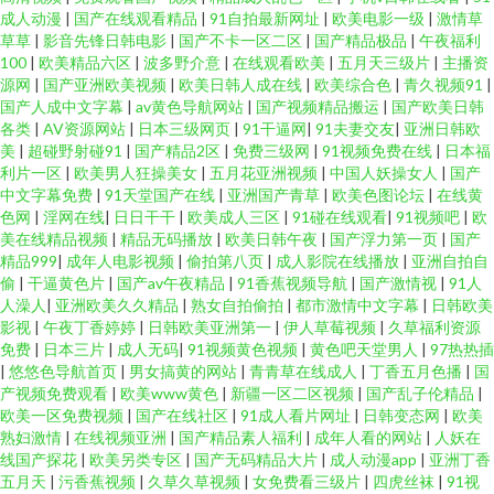
成人动漫
|
国产在线观看精品
|
91自拍最新网址
|
欧美电影一级
|
激情草
草草
|
影音先锋日韩电影
|
国产不卡一区二区
|
国产精品极品
|
午夜福利
100
|
欧美精品六区
|
波多野介意
|
在线观看欧美
|
五月天三级片
|
主播资
源网
|
国产亚洲欧美视频
|
欧美日韩人成在线
|
欧美综合色
|
青久视频91
|
国产人成中文字幕
|
av黄色导航网站
|
国产视频精品搬运
|
国产欧美日韩
各类
|
AV资源网站
|
日本三级网页
|
91干逼网
|
91夫妻交友
|
亚洲日韩欧
美
|
超碰野射碰91
|
国产精品2区
|
免费三级网
|
91视频免费在线
|
日本福
利片一区
|
欧美男人狂操美女
|
五月花亚洲视频
|
中国人妖操女人
|
国产
中文字幕免费
|
91天堂国产在线
|
亚洲国产青草
|
欧美色图论坛
|
在线黄
色网
|
淫网在线
|
日日干干
|
欧美成人三区
|
91碰在线观看
|
91视频吧
|
欧
美在线精品视频
|
精品无码播放
|
欧美日韩午夜
|
国产浮力第一页
|
国产
精品999
|
成年人电影视频
|
偷拍第八页
|
成人影院在线播放
|
亚洲自拍自
偷
|
干逼黄色片
|
国产av午夜精品
|
91香蕉视频导航
|
国产激情视
|
91人
人澡人
|
亚洲欧美久久精品
|
熟女自拍偷拍
|
都市激情中文字幕
|
日韩欧美
影视
|
午夜丁香婷婷
|
日韩欧美亚洲第一
|
伊人草莓视频
|
久草福利资源
免费
|
日本三片
|
成人无码
|
91视频黄色视频
|
黄色吧天堂男人
|
97热热插
|
悠悠色导航首页
|
男女搞黄的网站
|
青青草在线成人
|
丁香五月色播
|
国
产视频免费观看
|
欧美www黄色
|
新疆一区二区视频
|
国产乱子伦精品
|
欧美一区免费视频
|
国产在线社区
|
91成人看片网址
|
日韩变态网
|
欧美
熟妇激情
|
在线视频亚洲
|
国产精品素人福利
|
成年人看的网站
|
人妖在
线国产探花
|
欧美另类专区
|
国产无码精品大片
|
成人动漫app
|
亚洲丁香
五月天
|
污香蕉视频
|
久草久草视频
|
女免费看三级片
|
四虎丝袜
|
91视