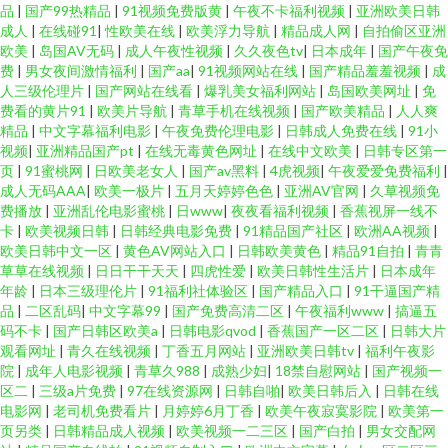
品
|
国产99热精品
|
91视频免费版黄
|
午夜不卡福利视频
|
亚洲欧美日韩
成人
|
在线碰91
|
性欧美在线
|
欧美浮力导航
|
精品成人网
|
自拍偷区亚洲
欧美
|
岛国AV无码
|
成人午夜性视频
|
久久夜色tv
|
日本成年
|
国产午夜免
费
|
男女夜间激情福利
|
国产aa
|
91视频网站在线
|
国产精品羞羞视频
|
成
人三级伦理片
|
国产网站在线看
|
爆乳美女福利网站
|
岛国欧美网址
|
免
费看的黄片91
|
欧美片导航
|
青草手机在线视频
|
国产欧美精品
|
人人爽
精品
|
中文字幕福利电影
|
午夜免费伦理电影
|
日韩成人免费在线
|
91小
视频
|
亚洲精品国产pt
|
在线无毒黄色网址
|
在线中文欧美
|
日韩专区第一
页
|
91蜜桃网
|
日欧美老女人
|
国产av黑料
|
4虎视频
|
午夜爱爱免费福利
|
成人无码AAA
|
欧美一极片
|
五月天婷婷色色
|
亚洲AV官网
|
久草视频免
费播放
|
亚洲乱伦电影蜜桃
|
日www
|
夜夜看福利视频
|
香蕉视屏一线不
卡
|
欧美视频日韩
|
日韩经典电影免费
|
91精品国产社区
|
欧洲AA视频
|
欧美日韩中文一区
|
黄色AV网站入口
|
日韩欧美黄色
|
精品91自拍
|
青青
草草在线视频
|
日日干干天天
|
四虎性爱
|
欧美日韩性生活片
|
日本成年
年龄
|
日本三级理伦片
|
91福利社体验区
|
国产精品入口
|
91干逼国产精
品
|
二区乱码
|
中文字幕99
|
国产免费高清二区
|
午夜福利www
|
搞逼五
码不卡
|
国产日韩区欧美a
|
日韩电影qvod
|
香蕉国产一区二区
|
日韩大片
观看网址
|
青久在线视频
|
丁香五月网站
|
亚洲欧美日韩tv
|
福利午夜影
院
|
成年人电影视频
|
青草久988
|
成熟少妇
|
18禁自慰网站
|
国产视频一
区二
|
三级a片免费
|
97在线资源网
|
日韩自啪
|
欧美日韩后入
|
日韩在线
电影网
|
老司机免费看片
|
月婷婷6月丁香
|
欧美午夜寂寞影院
|
欧美第一
页另类
|
日韩精品成人视频
|
欧美视频一二三区
|
国产白拍
|
男女交配网