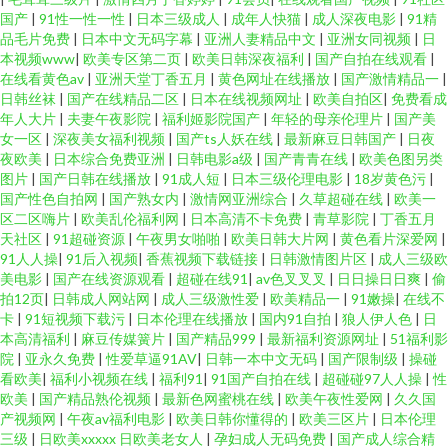
国产
|
91性一性一性
|
日本三级成人
|
成年人快猫
|
成人深夜电影
|
91精
品毛片免费
|
日本中文无码字幕
|
亚洲人妻精品中文
|
亚洲女同视频
|
日
本视频www
|
欧美专区第二页
|
欧美日韩深夜福利
|
国产自拍在线观看
|
在线看黄色av
|
亚洲天堂丁香五月
|
黄色网址在线播放
|
国产激情精品一
|
日韩丝袜
|
国产在线精品二区
|
日本在线视频网址
|
欧美自拍区
|
免费看成
年人大片
|
夫妻午夜影院
|
福利姬影院国产
|
年轻的母亲伦理片
|
国产美
女一区
|
深夜美女福利视频
|
国产ts人妖在线
|
最新麻豆日韩国产
|
日夜
夜欧美
|
日本综合免费亚洲
|
日韩电影a级
|
国产青青在线
|
欧美色图另类
图片
|
国产日韩在线播放
|
91成人短
|
日本三级伦理电影
|
18岁黄色污
|
国产性色自拍网
|
国产熟女内
|
激情网亚洲综合
|
久草超碰在线
|
欧美一
区二区嗨片
|
欧美乱伦福利网
|
日本高清不卡免费
|
青草影院
|
丁香五月
天社区
|
91超碰资源
|
午夜男女啪啪
|
欧美日韩大片网
|
黄色看片深爱网
|
91人人操
|
91后入视频
|
香蕉视频下载链接
|
日韩激情图片区
|
成人三级欧
美电影
|
国产在线资源观看
|
超碰在线91
|
av色叉叉叉
|
日日操日日爽
|
偷
拍12页
|
日韩成人网站网
|
成人三级激性爱
|
欧美精品一
|
91嫩操
|
在线不
卡
|
91短视频下载污
|
日本伦理在线播放
|
国内91自拍
|
狼人伊人色
|
日
本高清福利
|
麻豆传媒簧片
|
国产精品999
|
最新福利资源网址
|
51福利影
院
|
亚永久免费
|
性爱草逼91AV
|
日韩一本中文无码
|
国产限制级
|
操碰
看欧美
|
福利小视频在线
|
福利91
|
91国产自拍在线
|
超碰碰97人人操
|
性
欧美
|
国产精品熟伦视频
|
最新色网蜜桃在线
|
欧美午夜性爱网
|
久久国
产视频网
|
午夜av福利电影
|
欧美日韩你懂得的
|
欧美三区片
|
日本伦理
三级
|
日欧美xxxxx 日欧美老女人
|
孕妇成人无码免费
|
国产成人综合精