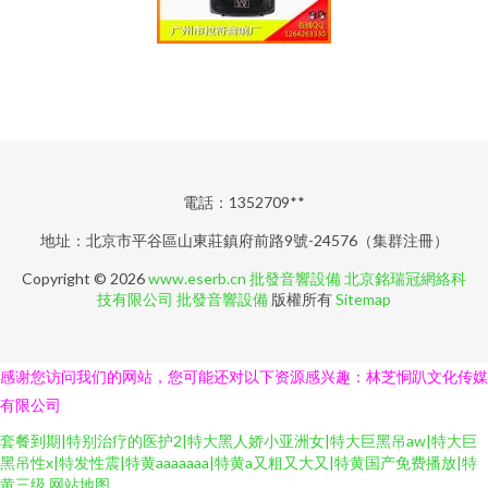
電話：1352709**
地址：北京市平谷區山東莊鎮府前路9號-24576（集群注冊）
Copyright © 2026
www.eserb.cn
批發音響設備
北京銘瑞冠網絡科
技有限公司
批發音響設備
版權所有
Sitemap
感谢您访问我们的网站，您可能还对以下资源感兴趣：林芝恫趴文化传媒
有限公司
套餐到期|特别治疗的医护2|特大黑人娇小亚洲女|特大巨黑吊aw|特大巨
黑吊性x|特发性震|特黄aaaaaaa|特黄a又粗又大又|特黄国产免费播放|特
黄三级
网站地图