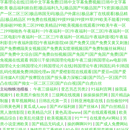
字幕理论在线|日韩中文字幕免费|日韩中文字幕免费视频|日韩中文字幕
欧美
极品福利姬自慰|极品福利九九|极品国产9|极品国产TS资源|极品国
产一区二区三区|极品韩国无码|极品户外露出|极品家丁在线观看|极品精
品|极品精品区
99免费在线视频|99摸99操|99摸99草|99欧美不能看|99欧
美操碰|99欧美二区|99欧美精品|99欧美视频在线观看|99欧美午夜一区
二|99啪啪热
午夜福利一|午夜福利一区|午夜福利一区二区|午夜福利一区
二区电影|午夜福利一区二区三|午夜福利一区精品|午夜福利影视|午夜福
利影音|午夜福利影院|午夜福利影院68
国产免费又|国产免费又黄又刺激|
国产免费糟蹋美女视频|国产免费真实喷潮视频|国产免费制服丝袜网站|
国产免费中文综合|国产免费自拍视频|国产免国产|国产免国产免费|国产
免视频在线观看
韩国巜干柴|韩国理伦电影午夜三级|韩国理论av电影|韩
国理论大全|韩国理论片|韩国理论片在线|韩国理论午夜|韩国乱码卡|韩国
乱码伦视频免费|韩国伦理av
国产爱橙影院在线观看|国产爱豆m|国产爱
豆传媒A片|国产按摩院在|国产按头暴力深喉口爆|国产凹凸一区|国产凹
凸在线|国产拗女一区二区三区|国产白白视|国产白虎白丝
主站蜘蛛池模板：
午夜三级福利
|
变态另态另类2
|
91福利宫网
|
操我逼
视频91
|
欧美图片偷拍另类
|
三级网在线视频
|
操操操操屄网
|
国片精品jk
制服
|
青草视频网站
|
日韩乱伦第一页
|
日韩亚洲电影在线
|
自拍偷拍99
|
日韩黃色网
|
黄瓜成人app
|
国产AV福利姬
|
国产丝袜A
|
国产白丝精品
|
黑人激情影院
|
欧美精品六区
|
黄色高清www
|
国产在线观看视频
|
欧美
精品综合
|
欧美乱伦骚货
|
欧美视频高清
|
91艹艹
|
在线黄色AV网站
|
另
类小说亚洲欧美
|
国产精品无码成人
|
操的啊啊叫91
|
国产成人免费网站
|
毛茸茸三级片
|
激情四月丁香婷婷
|
91会员
|
在线观看国产视频
|
91社区