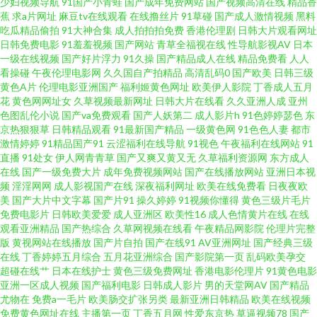
少妇视频导航
91国产小青蛙
国产成年免费网站
国产视频高清在线
精品香
蕉
求a片网址
麻豆tv在线观看
在线撸丝片
91草碰
国产成人激情视频
黑料
麻豆国产一二三四 亚洲老熟女精品品一区 国产a级免费视频 人人登陆 字幕亚
吃瓜精品偷拍
91大神合集
成人拍拍拍免费
香港伦理剧
日韩大片观看网址
日韩免费电影
91羞羞视频
国产网站
青草全福视在线
性导航影视AV
日本
一级在线视频
国产好片浮力
91久操
国产精品成人在线
精品免费看
人人
洲精品最新 极色品影院 九色在线视频 午夜福利AV网站 成全影视大全在线观
看操碰
午夜伦理电影网
久久国自产拍精品
高清乱码0
国产欧美
日韩三级
黄色A片
伦理电影亚洲国产
福利姬黄色网址
欧美伊人影院
丁香成人五月
看第13集 国产高清视频网站 日本成人影视91 91h人妻网站 狠狠干狠狠艹 爽
花
黄色网网址女
久草视频最新网址
日韩大片在线看
久久亚洲人成
亚州
色图乱伦小说
国产va免费观看
国产人妖第二
成人影片h
91色婷婷瑟色
东
京热狠狠草
日韩精品观看
91最新国产精品
一级黄色网
91色色人妻
都市
灬爽灬爽灬毛及a btspread磁力搜索引擎 91综合精 九一巨炮 午夜影院网站 成
激情婷婷
91精品国产91
云涩福利在线导航
91视色
午夜福利在线网站
91
直播
91处女
伊人网青青草
国产又爽又黄又无
久草福利资源网
东方成人
人伊人大香蕉 欧美日韩国产精品视频 在线高清电视观看免费视频 国产无限资
在线
国产一级免费大片
成年免费视频网站
国产在线播放网站
亚洲日本视
频
淫淫网网
成人影视国产在线
深夜福利网址
欧美在线免费看
日夜夜欧
美
国产大片中文字幕
国产片91
操久婷婷
91视频你懂得
黄色三级片毛片
源第一页 日韩一区视频蜜桃 99re在线视频亚洲 秋霞天堂一区二 中文字幕综
免费电影片
日韩欧美爱爱
成人亚洲区
欧美性16
成人色情黄片在线
在线
观看亚洲精品
国产热综合
久草网视频在线看
午夜精品网影院
伦理片完整
合在线分类 韩国午夜探花 天堂电影网免费观看 不卡精品久久 免费国产直播
版
黄视网站在线播放
国产片自拍
国产在线91
AV亚洲网址
国产经典三级
在线
丁香婷婷五月综合
五月花亚洲综合
国产影院第一页
乱码欧美孕交
超碰在线艹
日本在线护士
黄色三级免费网址
香港电影伦理片
91黄色电影
亚洲欧洲日本在线观看 蜜桃AV天堂 变态丝袜另类在 日韩一卡2卡三卡4卡无
亚洲一区成人视频
国产福利电影
日韩成人影片
男的天堂网AV
国产精品
尤物在
免费a一毛片
欧美肠交扩张另类
最新亚洲日韩精品
欧美在线视频
卡网站 国产乱子 亚洲卡通动漫在线观看 亚洲国产精品一 高清电视剧在线播
免费黄色网址在线
主播第一页
丁香五月网
性爱东京热
草逼视频78
国产