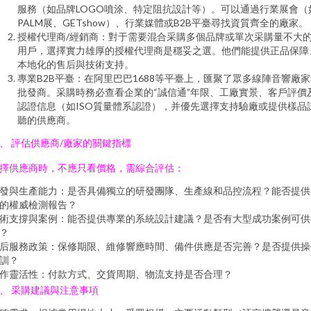
服務（如品牌LOGO噴涂、特定阻抗設計等）。可以通過行業展會（
PALM展、GETshow）、行業媒體或B2B平臺尋找資質齊全的廠家。
授權代理商/經銷商：對于需要混合采購多個品牌或單次采購量不大
用戶，選擇實力雄厚的授權代理商是穩妥之選。他們能提供正品保障
本地化的售后與技術支持。
專業B2B平臺：在阿里巴巴1688等平臺上，匯聚了眾多線陣音響廠
批發商。采購時務必查看企業的“誠信通”年限、工廠實景、客戶評價
認證信息（如ISO質量體系認證），并優先選擇支持驗廠或提供樣品
聽的供應商。
、 評估供應商/廠家的關鍵指標
擇供應商時，不應只看價格，需綜合評估：
發與生產能力：是否具備獨立的研發團隊、生產線和品控流程？能否提供
的權威檢測報告？
術支撐與案例：能否提供專業的系統設計建議？是否有大型成功案例可供
？
后服務政策：保修期限、維修響應時間、備件供應是否完善？是否提供操
訓？
作靈活性：付款方式、交貨周期、物流支持是否合理？
、 采購建議與注意事項