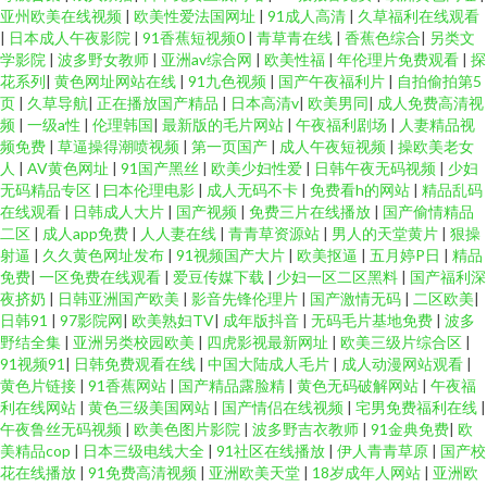
亚州欧美在线视频
|
欧美性爱法国网址
|
91成人高清
|
久草福利在线观看
|
日本成人午夜影院
|
91香蕉短视频0
|
青草青在线
|
香蕉色综合
|
另类文
学影院
|
波多野女教师
|
亚洲av综合网
|
欧美性福
|
年伦理片免费观看
|
探
花系列
|
黄色网址网站在线
|
91九色视频
|
国产午夜福利片
|
自拍偷拍第5
页
|
久草导航
|
正在播放国产精品
|
日本高清v
|
欧美男同
|
成人免费高清视
频
|
一级a性
|
伦理韩国
|
最新版的毛片网站
|
午夜福利剧场
|
人妻精品视
频免费
|
草逼操得潮喷视频
|
第一页国产
|
成人午夜短视频
|
操欧美老女
人
|
AV黄色网址
|
91国产黑丝
|
欧美少妇性爱
|
日韩午夜无码视频
|
少妇
无码精品专区
|
曰本伦理电影
|
成人无码不卡
|
免费看h的网站
|
精品乱码
在线观看
|
日韩成人大片
|
国产视频
|
免费三片在线播放
|
国产偷情精品
二区
|
成人app免费
|
人人妻在线
|
青青草资源站
|
男人的天堂黄片
|
狠操
射逼
|
久久黄色网址发布
|
91视频国产大片
|
欧美抠逼
|
五月婷P日
|
精品
免费
|
一区免费在线观看
|
爱豆传媒下载
|
少妇一区二区黑料
|
国产福利深
夜挤奶
|
日韩亚洲国产欧美
|
影音先锋伦理片
|
国产激情无码
|
二区欧美
|
日韩91
|
97影院网
|
欧美熟妇TV
|
成年版抖音
|
无码毛片基地免费
|
波多
野结全集
|
亚洲另类校园欧美
|
四虎影视最新网址
|
欧美三级片综合区
|
91视频91
|
日韩免费观看在线
|
中国大陆成人毛片
|
成人动漫网站观看
|
黄色片链接
|
91香蕉网站
|
国产精品露脸精
|
黄色无码破解网站
|
午夜福
利在线网站
|
黄色三级美国网站
|
国产情侣在线视频
|
宅男免费福利在线
|
午夜鲁丝无码视频
|
欧美色图片影院
|
波多野吉衣教师
|
91金典免费
|
欧
美精品cop
|
日本三级电线大全
|
91社区在线播放
|
伊人青青草原
|
国产校
花在线播放
|
91免费高清视频
|
亚洲欧美天堂
|
18岁成年人网站
|
亚洲欧