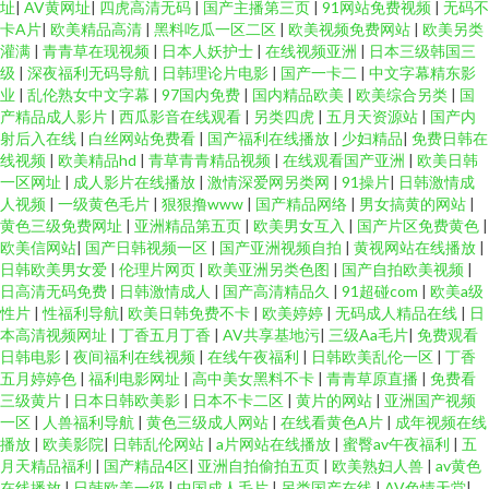
址
|
AV黄网址
|
四虎高清无码
|
国产主播第三页
|
91网站免费视频
|
无码不
卡A片
|
欧美精品高清
|
黑料吃瓜一区二区
|
欧美视频免费网站
|
欧美另类
灌满
|
青青草在现视频
|
日本人妖护士
|
在线视频亚洲
|
日本三级韩国三
级
|
深夜福利无码导航
|
日韩理论片电影
|
国产一卡二
|
中文字幕精东影
业
|
乱伦熟女中文字幕
|
97国内免费
|
国内精品欧美
|
欧美综合另类
|
国
产精品成人影片
|
西瓜影音在线观看
|
另类四虎
|
五月天资源站
|
国产内
射后入在线
|
白丝网站免费看
|
国产福利在线播放
|
少妇精品
|
免费日韩在
线视频
|
欧美精品hd
|
青草青青精品视频
|
在线观看国产亚洲
|
欧美日韩
一区网址
|
成人影片在线播放
|
激情深爱网另类网
|
91操片
|
日韩激情成
人视频
|
一级黄色毛片
|
狠狠撸www
|
国产精品网络
|
男女搞黄的网站
|
黄色三级免费网址
|
亚洲精品第五页
|
欧美男女互入
|
国产片区免费黄色
|
欧美信网站
|
国产日韩视频一区
|
国产亚洲视频自拍
|
黄视网站在线播放
|
日韩欧美男女爱
|
伦理片网页
|
欧美亚洲另类色图
|
国产自拍欧美视频
|
日高清无码免费
|
日韩激情成人
|
国产高清精品久
|
91超碰com
|
欧美a级
性片
|
性福利导航
|
欧美日韩免费不卡
|
欧美婷婷
|
无码成人精品在线
|
日
本高清视频网址
|
丁香五月丁香
|
AV共享基地污
|
三级Aa毛片
|
免费观看
日韩电影
|
夜间福利在线视频
|
在线午夜福利
|
日韩欧美乱伦一区
|
丁香
五月婷婷色
|
福利电影网址
|
高中美女黑料不卡
|
青青草原直播
|
免费看
三级黄片
|
日本日韩欧美影
|
日本不卡二区
|
黄片的网站
|
亚洲国产视频
一区
|
人兽福利导航
|
黄色三级成人网站
|
在线看黄色A片
|
成年视频在线
播放
|
欧美影院
|
日韩乱伦网站
|
a片网站在线播放
|
蜜臀av午夜福利
|
五
月天精品福利
|
国产精品4区
|
亚洲自拍偷拍五页
|
欧美熟妇人兽
|
av黄色
在线播放
|
日韩欧美一级
|
中国成人毛片
|
另类国产在线
|
AV色情天堂
|