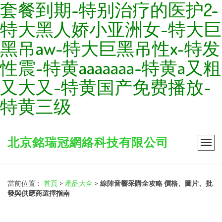
套餐到期-特别治疗的医护2-
特大黑人娇小亚洲女-特大巨
黑吊aw-特大巨黑吊性x-特发
性震-特黄aaaaaaa-特黄a又粗
又大又-特黄国产免费播放-
特黄三级
北京銘瑞冠網絡科技有限公司
當前位置：
首頁
>
產品大全
>
線陣音響采購全攻略 價格、圖片、批
發與供應商選擇指南