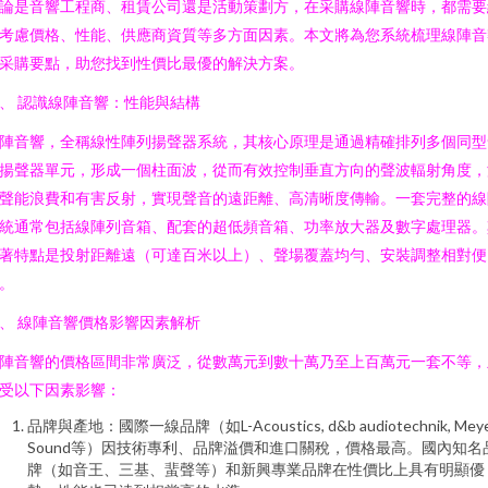
論是音響工程商、租賃公司還是活動策劃方，在采購線陣音響時，都需要
考慮價格、性能、供應商資質等多方面因素。本文將為您系統梳理線陣音
采購要點，助您找到性價比最優的解決方案。
、 認識線陣音響：性能與結構
陣音響，全稱線性陣列揚聲器系統，其核心原理是通過精確排列多個同型
揚聲器單元，形成一個柱面波，從而有效控制垂直方向的聲波輻射角度，
聲能浪費和有害反射，實現聲音的遠距離、高清晰度傳輸。一套完整的線
統通常包括線陣列音箱、配套的超低頻音箱、功率放大器及數字處理器。
著特點是投射距離遠（可達百米以上）、聲場覆蓋均勻、安裝調整相對便
。
、 線陣音響價格影響因素解析
陣音響的價格區間非常廣泛，從數萬元到數十萬乃至上百萬元一套不等，
受以下因素影響：
品牌與產地：國際一線品牌（如L-Acoustics, d&b audiotechnik, Mey
Sound等）因技術專利、品牌溢價和進口關稅，價格最高。國內知名
牌（如音王、三基、蜚聲等）和新興專業品牌在性價比上具有明顯優