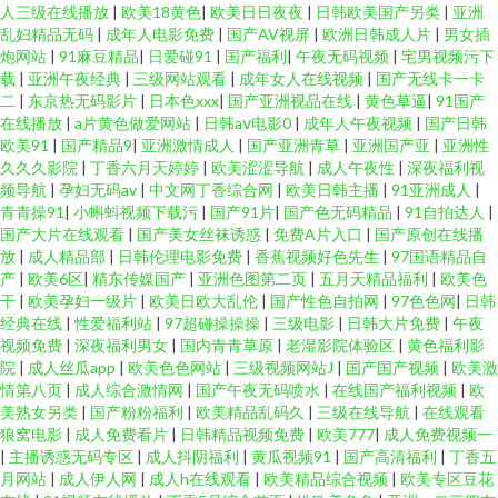
人三级在线播放
|
欧美18黄色
|
欧美日日夜夜
|
日韩欧美国产另类
|
亚洲
乱妇精品无码
|
成年人电影免费
|
国产AV视屏
|
欧洲日韩成人片
|
男女插
炮网站
|
91麻豆精品
|
日爱碰91
|
国产福利
|
午夜无码视频
|
宅男视频污下
载
|
亚洲午夜经典
|
三级网站观看
|
成年女人在线视频
|
国产无线卡一卡
二
|
东京热无码影片
|
日本色xxx
|
国产亚洲视品在线
|
黄色草逼
|
91国产
在线播放
|
a片黄色做爱网站
|
日韩aⅴ电影0
|
成年人午夜视频
|
国产日韩
欧美91
|
国产精品9
|
亚洲激情成人
|
国产亚洲青草
|
亚洲国产亚
|
亚洲性
久久久影院
|
丁香六月天婷婷
|
欧美涩涩导航
|
成人午夜性
|
深夜福利视
频导航
|
孕妇无码av
|
中文网丁香综合网
|
欧美日韩主播
|
91亚洲成人
|
青青操91
|
小蝌蚪视频下载污
|
国产91片
|
国产色无码精品
|
91自拍达人
|
国产大片在线观看
|
国产美女丝袜诱惑
|
免费A片入口
|
国产原创在线播
放
|
成人精品部
|
日韩伦理电影免费
|
香蕉视频好色先生
|
97国语精品自
产
|
欧美6区
|
精东传媒国产
|
亚洲色图第二页
|
五月天精品福利
|
欧美色
干
|
欧美孕妇一级片
|
欧美日欧大乱伦
|
国产性色自拍网
|
97色色网
|
日韩
经典在线
|
性爱福利站
|
97超碰操操操
|
三级电影
|
日韩大片免费
|
午夜
视频免费
|
深夜福利男女
|
国内青青草原
|
老湿影院体验区
|
黄色福利影
院
|
成人丝瓜app
|
欧美色色网站
|
三级视频网站J
|
国产国产视频
|
欧美激
情第八页
|
成人综合激情网
|
国产午夜无码喷水
|
在线国产福利视频
|
欧
美熟女另类
|
国产粉粉福利
|
欧美精品乱码久
|
三级在线导航
|
在线观看
狼窝电影
|
成人免费看片
|
日韩精品视频免费
|
欧美777
|
成人免费视频一
|
主播诱惑无码专区
|
成人抖阴福利
|
黄瓜视频91
|
国产高清福利
|
丁香五
月网站
|
成人伊人网
|
成人h在线观看
|
欧美精品综合视频
|
欧美专区豆花