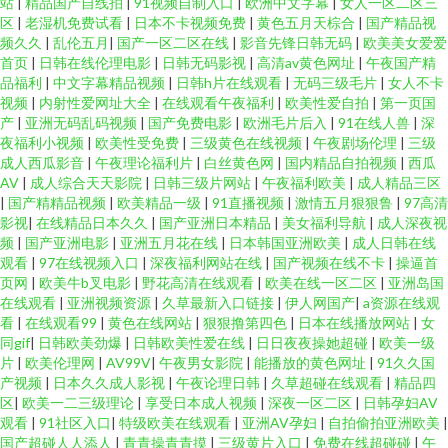
站
|
精品国产自线拍
|
91视频自制入口
|
欧洲中文字幕
|
女人一区二区三
区
|
老湿机免费试看
|
日本不卡视频免费
|
黄色五月天棕合
|
国产精品视
频久久
|
乱伦五月
|
国产一区二区在线
|
影音先锋日韩无码
|
欧美美女爱爱
首页
|
日韩在线伦理电影
|
日韩无码影视
|
高清av黄色网址
|
午夜国产精
品福利
|
中文字幕精品视频
|
日韩h片在线观看
|
无码三级毛片
|
女人不卡
视频
|
内射性爱网址大全
|
在线观看午夜福利
|
欧美性爱自拍
|
第一页国
产
|
亚洲无码乱码视频
|
国产免费电影
|
欧洲毛片后入
|
91在线人兽
|
深
夜福利小视频
|
欧美性受免费
|
三级黄色在线视频
|
午夜剧场伦理
|
三级
成人西瓜影音
|
午夜理论福利片
|
白丝黄色网
|
国内精品自拍视频
|
西瓜
AV
|
成人综合天天影院
|
日韩三级片网站
|
午夜福利欧美
|
成人精品三区
|
国产精精品视频
|
欧美精品一级
|
91直播视频
|
激情五月狠狠鲁
|
97高清
影视
|
在线精品日本久久
|
国产亚洲日本精品
|
美女福利导航
|
成人深夜视
频
|
国产亚洲电影
|
亚洲五月花在线
|
日本韩国亚洲欧美
|
成人日韩在线
观看
|
97在线视频入口
|
深夜福利网站在线
|
国产视频在线不卡
|
操逼首
页网
|
欧美牛b叉电影
|
野花高清在线观看
|
欧美在线一区二区
|
亚洲岛国
在线观看
|
亚洲视频资源
|
久草最新入口链接
|
伊人网国产
|
a资源在线观
看
|
在线观看99
|
黄色在线网站
|
狠狠撸第四色
|
日本在线播放网站
|
女
同gif
|
日韩欧美劲爆
|
日韩欧美性爱在线
|
日日夜夜操她超碰
|
欧美一级
片
|
欧美伦理网
|
AV99V
|
午夜男女影院
|
能播放的黄色网址
|
91久久国
产视频
|
日本久久成人影视
|
午夜论理日韩
|
久草超碰在线观看
|
精品四
区
|
欧美一二三级理论
|
享受日本成人视频
|
深夜一区二区
|
日韩孕妇AV
观看
|
91社区入口
|
特级欧美在线观看
|
亚洲AV孕妇
|
自拍偷拍亚洲欧美
|
国产超碰人人添人
|
青青操青青摸
|
三级黄片入口
|
免费在线超碰碰
|
午