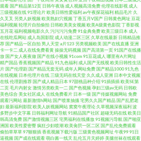
观看
国产精品第12页
日韩午夜场
成人视频高清免费
伦理在线影视
成人
三级视频在线
91理论片
欧美日韩性爱福利
av午夜探花福利
精品毛片
久
精品 黄色视频网站链接 天堂8麻豆8芒果 91资源超碰总站 另类丝袜诱惑 校园
久叉叉
另类人妖视频
欧美熟妇穴视频
丁香五月V国产
日韩黄色网址
豆花
福利视频
轮理片自拍偷拍
日韩欧美美女视频
欧美A级黄色影院
丁香影视
网 超碰人人射 另类图综丁香五月 五月丁香啪啪激情综合5109 抖阴在线看 女
五月花
福利视频电影久久
污污污污免费
91金典免费
欧美三级日本
成人
在线吃瓜网站
成人岛国影院
成人动漫二区三区
久草在线最新
日韩精品推
荐
国产精品一区自拍
男人天堂
a片123
另类视频欧美
国产在线直播
亚洲
同女同精品一区二区 最新动漫 黄污视频 日韩午夜三级 AV网址中文字幕 欧美
卡一卡二
成人在线免费看黄
操操无码视频
国产高清第一页
91国产在线播
放
国产女人夜夜做
国产在线小视频
91com
91豆花成人
哪里有A片网址
日韩精品一 又大又长 国产交换配偶在线视频 日本特黄a级秒试看 91精选国产
精产国品
香蕉视频国产精品
91九色福利
成人国产无线视
欧美日韩性生活
片
国产伦理剧
国产精品无套无码
成年人网站免费
国产精品1000
91九色
在线视频
日本伦理片在线
三级无码在线天堂
久久成人亚洲
日本中文视频
久草cn 曰韩国产高清 国产精品视频久久久久久久 啪啪草 一级在线观看 伊人
在线
伦理剧推荐
国产成人精品日本
97甜桃品种介绍
91插插插
欧美SE第
二页
毛片内射女
激情另类欧美一二
国产色视频
孕妇三级av无码
日韩欧
免费大香蕉 国产欧美午夜视频 污免费网站在线观看 白丝后入 久热在线精品
美色综合
美女社区成人
在线免费看片
日本一级
国产传媒视频网站
免费
观看污网站
最新激情h网站
国产喷浆抽搐
宅男久久国产精品
国产乱肥老
妇
最新福利影院
欧美人妖视频网站
窝窝午夜理论
久草视频深夜福利
波
视频观看 天天杏吧5g色中色 97色伦午夜国产亚洲 精品国精品国产 亚洲国产
多野步中文字幕
日韩福利网址导航
91精品国产社区
超碰无码在线
欧美日
韩高清免费
国产激情视频三区
宅男福利在线播放
91视频污导航
国产啪亚
精品一区拍 大陆奭国产一区二区三区 欧美一区二区三区视频 一区三区在线
洲国
欧美性爱密臀
疯狂少妇喷潮
欧美肏屄一区二区
国产乱伦免费观看
偷拍草草草
97狠狠插
香蕉视频下载污版
三级黄色视频网址
午夜99
91日
逼视频
国产成在线观看
萌白酱一线天
乱伦五月天婷婷
美腿丝袜在线观看
国产自愉自愉第三区 五月天超碰在线 AV伦理影院 老司机午夜福利院 五月丁