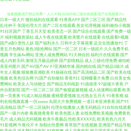
日本一级大片
微拍福利在线观看
91香蕉APP
国产二区三区
国产精品性
有码中文字幕 最近最新免 九一黄站福利导航 99国产精 欧美日本一 夜蒲4三级
乱伦种子
美国伦理大片
国产二区在线观看
美女伦理视频
福利偷拍小视频
91社区国产
丁香五月天堂
欧美变态一区
国产综合在线观看
国产免费一级
片
福利视频资源站
成人午夜在线观看
欧美图片在线观看
在线观看h视频
做爰视频 国产精品免费一 人人97操 自拍内地三级在线观看 国产在线观看片a
国产a级0
变性人妖
国产福利永久
日韩中文字幕观看
足交在线播放91
丁
香五月色网站
黄色3级抢网站
国产一区二区
日本一级婬片
久久免费手机
免费 日日碰狠狠躁久久躁综合网 99在线小视 老少做爰xxx 亚洲A片无码一区
视频
学生妹Av网站
亚洲人成免费网站
91大神自拍
福利片在线观看
国产
成人内射无码
激情五月极品婷婷
国产剧情精品
成人三级伦理免费
偷怕欧
美亚州图片
国产AV国产AV
97亚洲精华液
国内精自线
国产精品3级片
成
二区蜜桃久久 高清天堂电影网 日本a在线免费观看 最新国产精品亚洲 国产综
年女人视频
狠狠撸亚洲欧美
91操碰在线
国产高清精品二区
国产欧美在线
视频
欧美色综合网
91国产自拍偷拍
香蕉911
花蝴蝶看片免费
白丝美女免
合自拍亚洲 视频一区亚洲综合 99这里有精品 久久婷婷香蕉影音 午夜福利伦
费网站
欧美女人与动物交
国产精品无码电影
91插插库
97超碰大香蕉
户
外自慰影院
国产一区二区二区
国产偷窥盗摄视频
成人动漫网站观看
欧美
第一页夜夜
91成人精品视频
蜜桃爱爱视频
乱伦熟女五月天
91香蕉视
福
伦电影理论片在线观看 成a人v在线观看视频 男人在天堂a视频 亚洲天堂色影
利在线视频直播
一区xxxxx
岛国大片免费视频
一道日本亚洲香蕉
国产91
高清精品
国产一区二区福利
伦理在线播放
人妻无码精品
91自拍在线观看
院 国产干逼的 人妻热产精品6 中文字幕内射 黄色福利社 手机看片免费永 AV
国产一级片内射
夜夜骑青青草
欧美色图人妻
在线免费欧美视频
免费黄色
毛片
成人精品无码视频
欧美午夜极品
性欧美ⅩⅩⅩⅩ乱
欧美色色六月天
91影视网
午夜伦不卡
加勒比性爱网
青草国产在线视频
亚洲国产精品导航
一二 雷电ちゃんが部下 午夜有码 成人福利美女观看视频 欧美和黑人 亚洲天
欧美色淫
波多野结依电影
91狠狠撸
成人深夜电影
精品国产美女剃毛
加