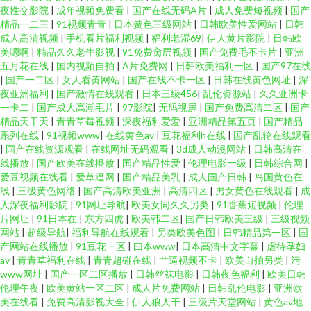
夜性交影院
|
成年视频免费看
|
国产在线无码A片
|
成人免费短视频
|
国产
精品一二三
|
91视频青青
|
日本簧色三级网站
|
日韩欧美性爱网站
|
日韩
成人高清视频
|
手机看片福利视频
|
福利老湿69
|
伊人黄片影院
|
日韩欧
美嗯啊
|
精品久久老牛影视
|
91免费肏屄视频
|
国产免费毛不卡片
|
亚洲
五月花在线
|
国内视频自拍
|
A片免费网
|
日韩欧美福利一区
|
国产97在线
|
国产一二区
|
女人看黄网站
|
国产在线不卡一区
|
日韩在线黄色网址
|
深
夜亚洲福利
|
国产激情在线观看
|
日本三级456
|
乱伦资源站
|
久久亚洲卡
一卡二
|
国产成人高潮毛片
|
97影院
|
无码视屏
|
国产免费高清二区
|
国产
精品天干天
|
青青草莓视频
|
深夜福利爱爱
|
亚洲精品第五页
|
国产精品
系列在线
|
91视频www
|
在线黄色av
|
豆花福利h在线
|
国产乱轮在线观看
|
国产在线资源观看
|
在线网址无码观看
|
3d成人动漫网站
|
日韩高清在
线播放
|
国产欧美在线播放
|
国产精品性爱
|
伦理电影一级
|
日韩综合网
|
爱豆视频在线看
|
爱草逼网
|
国产精品美乳
|
成人国产日韩
|
岛国黄色在
线
|
三级黄色网络
|
国产高清欧美亚洲
|
高清四区
|
男女黄色在线观看
|
成
人深夜福利影院
|
91网址导航
|
欧美女同久久另类
|
91香蕉短视频
|
伦理
片网址
|
91日本在
|
东方四虎
|
欧美韩二区
|
国产日韩欧美三级
|
三级视频
网站
|
超级导航
|
福利导航在线观看
|
另类欧美色图
|
日韩精品第一区
|
国
产网站在线播放
|
91豆花一区
|
曰本www
|
日本高清中文字幕
|
虐待孕妇
av
|
青青草福利在线
|
青青超碰在线
|
艹逼视频不卡
|
欧美自拍另类
|
污
www网址
|
国产一区二区播放
|
日韩丝袜电影
|
日韩夜色福利
|
欧美日韩
伦理午夜
|
欧美黄站一区二区
|
成人片免费网站
|
日韩乱伦电影
|
亚洲欧
美在线看
|
免费高清影视大全
|
伊人狼人干
|
三级片天堂网站
|
黄色av地