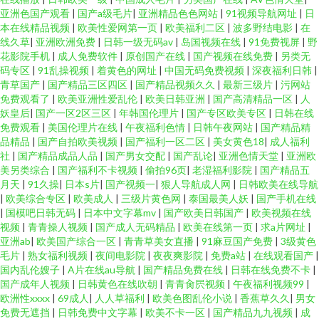
亚洲色国产观看
|
国产a级毛片
|
亚洲精品色色网站
|
91视频导航网址
|
日
本在线精品视频
|
欧美性爱网第一页
|
欧美福利二区
|
波多野结电影
|
在
线久草
|
亚洲欧洲免费
|
日韩一级无码av
|
岛国视频在线
|
91免费视屏
|
野
花影院手机
|
成人免费软件
|
原创国产在线
|
国产视频在线免费
|
另类无
码专区
|
91乱操视频
|
着黄色的网址
|
中国无码免费视频
|
深夜福利日韩
|
青草国产
|
国产精品三区四区
|
国产精品视频久久
|
最新三级片
|
污网站
免费观看了
|
欧美亚洲性爱乱伦
|
欧美日韩亚洲
|
国产高清精品一区
|
人
妖皇后
|
国产一区2区三区
|
年韩国伦理片
|
国产专区欧美专区
|
日韩在线
免费观看
|
美国伦理片在线
|
午夜福利色情
|
日韩午夜网站
|
国产精品精
品精品
|
国产自拍欧美视频
|
国产福利一区二区
|
美女黄色18
|
成人福利
社
|
国产精品成品人品
|
国产男女交配
|
国产乱论
|
亚洲色情天堂
|
亚洲欧
美另类综合
|
国产福利不卡视频
|
偷拍96页
|
老湿福利影院
|
国产精品五
月天
|
91久操
|
日本s片
|
国产视频一
|
狠人导航成人网
|
日韩欧美在线导航
|
欧美综合专区
|
欧美成人
|
三级片黄色网
|
泰国最美人妖
|
国产手机在线
|
国模吧日韩无码
|
日本中文字幕mv
|
国产欧美日韩国产
|
欧美视频在线
视频
|
青青操人视频
|
国产成人无码精品
|
欧美在线第一页
|
求a片网址
|
亚洲ab
|
欧美国产综合一区
|
青青草美女直播
|
91麻豆国产免费
|
3级黄色
毛片
|
熟女福利视频
|
夜间电影院
|
夜夜爽影院
|
免费a站
|
在线观看国产
|
国内乱伦嫂子
|
A片在线au导航
|
国产精品免费在线
|
日韩在线免费不卡
|
国产成年人视频
|
日韩黄色在线吹朝
|
青青肏屄视频
|
午夜福利视频99
|
欧洲性xxxx
|
69成人
|
人人草福利
|
欧美色图乱伦小说
|
香蕉草久久
|
男女
免费无遮挡
|
日韩免费中文字幕
|
欧美不卡一区
|
国产精品九九视频
|
成