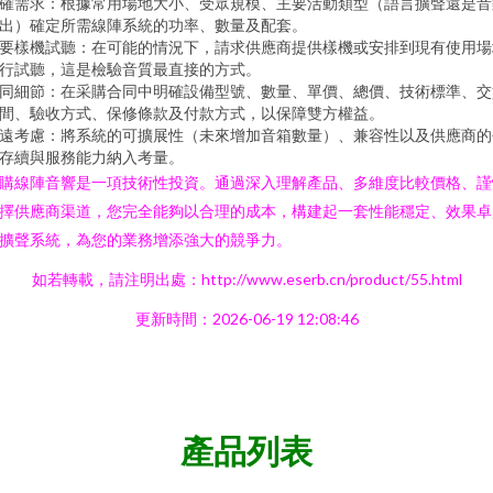
確需求：根據常用場地大小、受眾規模、主要活動類型（語言擴聲還是音
出）確定所需線陣系統的功率、數量及配套。
要樣機試聽：在可能的情況下，請求供應商提供樣機或安排到現有使用場
行試聽，這是檢驗音質最直接的方式。
同細節：在采購合同中明確設備型號、數量、單價、總價、技術標準、交
間、驗收方式、保修條款及付款方式，以保障雙方權益。
遠考慮：將系統的可擴展性（未來增加音箱數量）、兼容性以及供應商的
存續與服務能力納入考量。
購線陣音響是一項技術性投資。通過深入理解產品、多維度比較價格、謹
擇供應商渠道，您完全能夠以合理的成本，構建起一套性能穩定、效果卓
擴聲系統，為您的業務增添強大的競爭力。
如若轉載，請注明出處：http://www.eserb.cn/product/55.html
更新時間：2026-06-19 12:08:46
產品列表