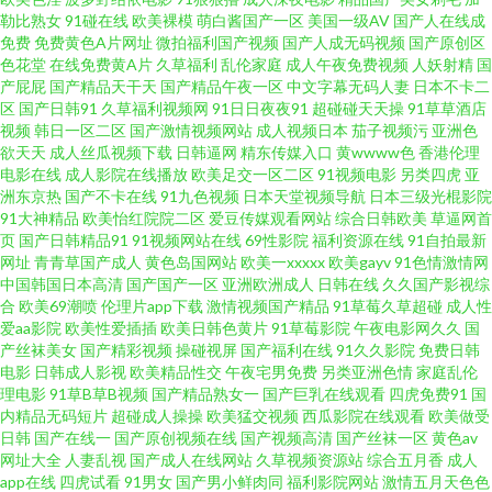
勒比熟女
91碰在线
欧美裸模
萌白酱国产一区
美国一级AV
国产人在线成
堂 国产japanese 欧美特黄三级在线观看 伊伊人成亚洲综合 国产美女肛交 高
免费
免费黄色A片网址
微拍福利国产视频
国产人成无码视频
国产原创区
色花堂
在线免费黄A片
久草福利
乱伦家庭
成人午夜免费视频
人妖射精
国
产屁屁
国产精品天干天
国产精品午夜一区
中文字幕无码人妻
日本不卡二
清女人不卡免费视频 欧美性爱综合楼 影视先锋操 国产人伦视频在 日韩操逼
区
国产日韩91
久草福利视频网
91日日夜夜91
超碰碰天天操
91草草酒店
视频
韩日一区二区
国产激情视频网站
成人视频日本
茄子视频污
亚洲色
AV 80电影网官网 好站长目录 色鬼一级a 97se亚洲国产 九七电影手机版 午夜
欲天天
成人丝瓜视频下载
日韩逼网
精东传媒入口
黄wwww色
香港伦理
电影在线
成人影院在线播放
欧美足交一区二区
91视频电影
另类四虎
亚
洲东京热
国产不卡在线
91九色视频
日本天堂视频导航
日本三级光棍影院
久久电影 超碰人人按 免费电影在线影视网站 亚洲欧美日本高清在线 国产大
91大神精品
欧美怡红院院二区
爱豆传媒观看网站
综合日韩欧美
草逼网首
页
国产日韩精品91
91视频网站在线
69性影院
福利资源在线
91自拍最新
片免费观看电视剧 日本www色色 综合另类小说图网 国产又爽又黄免费鸣人
网址
青青草国产成人
黄色岛国网站
欧美一xxxxx
欧美gayv
91色情激情网
中国韩国日本高清
国产国产一区
亚洲欧洲成人
日韩在线
久久国产影视综
合
欧美69潮喷
伦理片app下载
激情视频国产精品
91草莓久草超碰
成人性
播放视频 免费精品国产自产网站 美女污网站 亚洲人成精 国产传媒三级AV 强
爱aa影院
欧美性爱插插
欧美日韩色黄片
91草莓影院
午夜电影网久久
国
产丝袜美女
国产精彩视频
操碰视屏
国产福利在线
91久久影院
免费日韩
开小婷嫩苞又 在线视频1卡二卡三卡 国产午夜电 日韩电影中文字幕 亚洲AV久
电影
日韩成人影视
欧美精品性交
午夜宅男免费
另类亚洲色情
家庭乱伦
理电影
91草B草B视频
国产精品熟女一
国产巨乳在线观看
四虎免费91
国
内精品无码短片
超碰成人操操
欧美猛交视频
西瓜影院在线观看
欧美做受
久无码精品九九软件 菠萝蜜成人app 欧美国际黄色 亚洲永久精品ww47 国产
日韩
国产在线一
国产原创视频在线
国产视频高清
国产丝袜一区
黄色av
网址大全
人妻乱视
国产成人在线网站
久草视频资源站
综合五月香
成人
老师精品视频 日本中文字幕一区 91大神大战 黄色片青青草 网站大全导航大
app在线
四虎试看
91男女
国产男小鲜肉同
福利影院网站
激情五月天色色