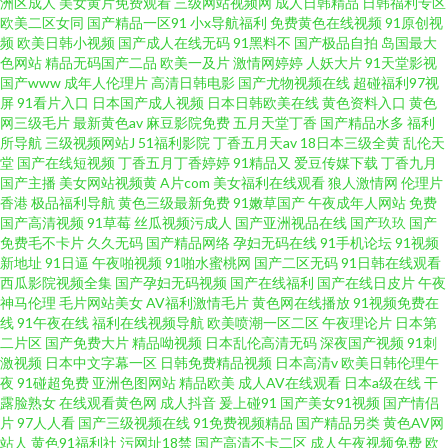
洲区成人
美女黄片免费观看
三级网站视频网
成人日韩精品
日韩福利专区
欧美二区女同
国产精品一区91
小x导航福利
免费黄色在线视频
91原创视
频
欧美日韩小视频
国产成人在线无码
91黑料不
国产极品自拍
岛国最大
色网站
精品无码国产二品
欧美一及片
激情网婷婷
人妖大片
91天堂影视
国产www
成年人伦理片
高清日韩电影
国产尤物视频在线
超碰福利97视
屏
91看片入口
日本国产成人视频
日本日韩欧美在线
黄色资料入口
黄色
网三级毛片
最新黄色av
麻豆影院免费
五月天堂丁香
国产精品水多
福利
所导航
三级视频网站J
51福利影院
丁香五月天av
18日本三级全黄
乱伦天
堂
国产在线短视频
丁香五月丁香婷婷
91精品又
爱豆传媒下载
丁香九月
国产主播
美女网站视频黄
A片com
美女福利在线观看
狼人激情网
伦理片
香港
极品福利导航
黄色三级最新免费
91嫩草国产
午夜成年人网站
免费
国产高清视频
91草莓
丝瓜视频污成人
国产亚洲视品在线
国产玖玖
国产
免费毛不卡片
久久无码
国产精品网络
孕妇无码在线
91手机论坛
91视频
新地址
91日逼
午夜啪视频
91啪水蜜桃网
国产二区无码
91日韩在线观看
西瓜影院视频全集
国产孕妇无码视频
国产在线福利
国产在线日皮片
午夜
神马伦理
毛片网站美女
AV福利激情毛片
黄色网在线播放
91视频免费在
线
91午夜在线
福利在线视频导航
欧美喷潮一区二区
午夜理论片
日本第
二片区
国产免费大片
精品呦视频
日本乱伦高清无码
深夜国产视频
91刺
激视频
日本中文字幕一区
日韩免费精品视频
日本高清v
欧美日韩伦理午
夜
91碰超免费
亚洲色图网站
精品欧美
成人AV在线观看
日本a级在线
干
露脸熟女
在线观看黄色网
成人抖音
爰上碰91
国产美女91视频
国产情侣
片
97人人看
国产三级视频在线
91免费视频精品
国产精品另类
黄色AV网
站人
黄色91福利社
污网址18禁
国产高清不卡二区
成人午夜视频免费
欧