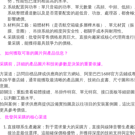
勢，性能也已達到相當高的水準。
系統配置與功率：單只音箱的功率、單元數量（高頻、中頻、低頻）
系統整體通道數以及是否需要配套的超低音、功放、處理器，都會極
影響總價。
材料與工藝：箱體材料（是否航空箱級多層樺木板）、單元材質（振
膜、音圈）、吊掛系統的精度與安全性，都關乎成本與耐用性。
采購規模：批發與零售價格差異巨大。直接向廠家或核心代理商進行
量采購，能獲得最具競爭力的價格。
、 如何獲取可靠的圖片與產品信息？
采購前，詳細的產品圖片和技術參數是決策的重要依據。
方渠道：訪問目標品牌或供應商的官方網站、阿里巴巴1688官方店鋪或
B2B平臺店鋪，通常能獲取最清晰的產品圖片、技術白皮書、尺寸圖和吊
意圖。
節關注：重點查看箱體接縫、吊掛件特寫、單元特寫、接口面板等細節圖
，以判斷工藝水平。
拍與案例：要求供應商提供設備實拍圖及以往項目的安裝案例圖，這比渲
更具參考價值。
、 批發與采購的核心渠道
直接聯系生產廠家：對于需求量大的采購方，直接與線陣音響生產廠
接洽是最佳選擇。這能確保價格優勢，并獲得深度的技術支持與定制