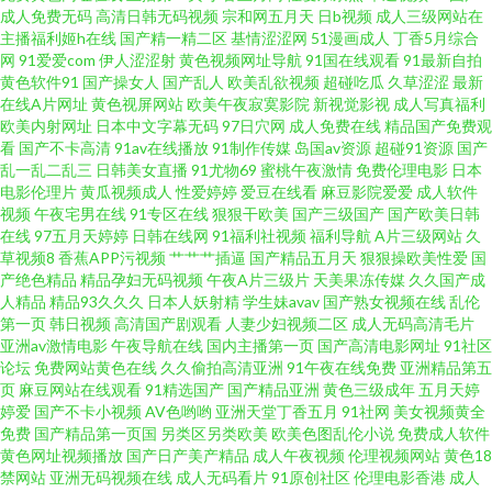
成人免费无码
高清日韩无码视频
宗和网五月天
日b视频
成人三级网站在
主播福利姬h在线
国产精一精二区
基情涩涩网
51漫画成人
丁香5月综合
放 丝袜少妇在线影院 草草院元wwwww 强奷乱码中文 91黑丝足交 精品一卡2
网
91爱爱com
伊人涩涩射
黄色视频网址导航
91国在线观看
91最新自拍
黄色软件91
国产操女人
国产乱人
欧美乱欲视频
超碰吃瓜
久草涩涩
最新
卡三卡4卡免费乱码 午夜福利在线性视频 成人年无 欧美日韩色中色 遮挡在线
在线A片网址
黄色视屏网站
欧美午夜寂寞影院
新视觉影视
成人写真福利
欧美内射网址
日本中文字幕无码
97日穴网
成人免费在线
精品国产免费观
看
国产不卡高清
91av在线播放
91制作传媒
岛国av资源
超碰91资源
国产
播放视频 国语电影 亚洲一区综合图区 免费看看 97一本道dy亚洲一区 日本αV
乱一乱二乱三
日韩美女直播
91尤物69
蜜桃午夜激情
免费伦理电影
日本
电影伦理片
黄瓜视频成人
性爱婷婷
爱豆在线看
麻豆影院爱爱
成人软件
视频 国产00高中生在 一边摸一边做爽的 欧美成人性爱网站 99re热这里 日本
视频
午夜宅男在线
91专区在线
狠狠干欧美
国产三级国产
国产欧美日韩
在线
97五月天婷婷
日韩在线网
91福利社视频
福利导航
A片三级网站
久
草视频8
香蕉APP污视频
艹艹艹插逼
国产精品五月天
狠狠操欧美性爱
国
黑丝三级A片 岛国电影精品在线 我故意没有 国产一国产看免费 综合熟女午夜
产绝色精品
精品孕妇无码视频
午夜A片三级片
天美果冻传媒
久久国产成
人精品
精品93久久久
日本人妖射精
学生妹avav
国产熟女视频在线
乱伦
精品 天天干AB片 欧美成人集中 成人影片麻 日韩无在线播放 大伊香蕉 国产在
第一页
韩日视频
高清国产剧观看
人妻少妇视频二区
成人无码高清毛片
亚洲av激情电影
午夜导航在线
国内主播第一页
国产高清电影网址
91社区
论坛
免费网站黄色在线
久久偷拍高清亚洲
91午夜在线免费
亚洲精品第五
视频线精品视频 五月丁香色图 东京热无码中文网 强乱中文字 中文字幕中文
页
麻豆网站在线观看
91精选国产
国产精品亚洲
黄色三级成年
五月天婷
婷爱
国产不卡小视频
AV色哟哟
亚洲天堂丁香五月
91社网
美女视频黄全
字 精品国产玖玖 午夜三级a三级三点窝 福利第一导航视频 任你躁在 91桃色永
免费
国产精品第一页国
另类区另类欧美
欧美色图乱伦小说
免费成人软件
黄色网址视频播放
国产日产美产精品
成人午夜视频
伦理视频网站
黄色18
禁网站
亚洲无码视频在线
成人无码看片
91原创社区
伦理电影香港
成人
久入口 成人精品日韩亚洲专区 青青草好屌色 91AV国产精品 久久精品国产亚