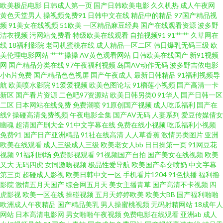
欧美极品电影
日韩成人第一页
国产日韩欧美电影
久久机热
成人午夜网
黄色天堂男人
操视频免费91
日韩中文在线
精品中的精品
97国产精品视
全导航 不卡网免中文费理论影院 免费肏屄 亚洲人成中文 国产电影五码 青青
频
91美女在线视频
51欧美
一区精品麻豆经典
国产在线观看资源
波多野
洁衣视频
污网站免费看
特级欧美在线观看
自拍视频91
91艹艹
久草网在
草av免费网 中文视频 国产亚洲日韩 色呦呦中文字幕 99re情色 久久草福利 午
线
18福利影院
老司机蜜桃在线
成人精品一区二区
韩日爆乳无码三级
欧
美伦理电影网站
艹艹操操
AV黄色观看网站
日韩欧美在线国产
新91视频
网
国产精品分类在线
97午夜福利视频
岛国AV动作无码
波多野吉依电影
夜成人天堂 成人香蕉av 欧美深喉猛交一区二区 在线高清 国产污网站 日韩欧
小h片免费
国产精品色色视屏
国产午夜成人
最新日韩精品
91福利视频导
航
欧美喷水影院
91爱爱视频
欧美色图论坛
91榴莲小视频
国产高清一卡
美亚洲免费 91探花传媒 精品一精品国产一级 五月天色色区 超碰狠狠 免费欧
新区
国产看片资源
二色吧97资源站
欧美日韩另类0
91华人
国产日韩一区
二区
日本网站在线免费
免费潮喷
91原创国产视频
成人吃瓜福利
国产在
线9
操碰高清免费视频
午夜电影全集
国产AV无码
人妻系列
爱豆传媒倩女
美一区二区三区 亚洲色图另类图片 国产精品久久99 日韩成人无码专区 91茄
幽魂
超清国产剧大全
91中文字幕在线
免费在线小视频
吃瓜福利小视频
免费91
国产日产亚洲精品
91社在线高清
人人草香蕉
激情另类图片
亚洲
子 精品国产一区二区三区四区在线看 五月天综合色 超碰99日 目韩一区二 亚
欧美在线观看
成人三级成人三级
欧美老女人bb
日日操第一页
91网豆花
视频
91福利剧场
免费影视观看
91视频国产自拍
国产美女在线视频
欧美
又大
无码四虎
女同激吻视频
极品性爱导航
欧美国产拳交喷奶
中文字幕
洲色色影院 国产盗摄一区二区三区 欧洲一曲二曲三曲视频 中文字幕伦伦视频
第三页
超碰成人影视
欧美日韩中文一区
手机看片1204
91色快播
福利撸
影院
激情五月天国产
综合网五月天
美女主播青草
国产高清不卡视频
四
国产自啪免费精品视频 色播玖玖 97夜夜澡人人 美女被xx00后进式 91jiuyi 欧
虎影视
欧美一区在线
操碰视频
五月天婷婷欧美
欧美大BB
国产福利啪啪
欧洲成人午夜精品
国产精品美乳
男人操蜜桃视频
无码射精网站
18成年人
网站
日本高清电影网
男女啪啪午夜视频
免费电影在线观看
亚洲ab
成人
美中文字幕人人视频 中文字幕av电影网址 海外热门合集 熟女性激情 a一区二