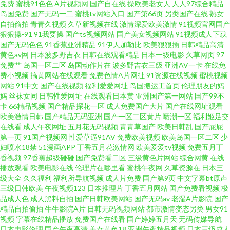
免费
蜜桃91色色
A片视频网
国产自在线
操欧美老女人
人人97综合精品
岛国免费
国产无码一二
蜜桃tv网站入口
国产第66页
另类国产在线
熟女
洲AV影院 性欧美在线一 国产精品免费视频能看 日韩在线视频观看 肏逼社区
自拍偷拍
青青久视频
久草新视频在线
激情深爱欧美激情
91视频官网国产
狠狠操-91
91我要操
国产ts视频网站
国产美女视频网站
91视频成人下载
国产无码色色
91香蕉亚洲精品
91伊人加勒比
欧美狠狠插
日韩精品高清
欧美精品久久久久久无码人妻 国产精品成人免费视频 日日天天夜夜 波多野吉
黄色av网
日本波多野吉衣
日韩在线观看精品
日本一级电影
久草网页
97
免费艹
岛国一区二区
岛国动作片在
波多野吉衣三级
亚洲AV一卡
在线免
av 国产一二三区视频 三年大片高清影视大全 国产精品秘久 欧亚影院 中文一
费小视频
搞黄网站在线观看
免费色情A片网扯
91资源在线视频
蜜桃视频
网站
91中文
国产在线视频
福利爱爱网址
岛国搬运工首页
伦理朋友的妈
妈
丝袜女同
日韩性爱网址
在线观看日本黄
亚洲国产第一网站
国产99不
区二区三 国产乱妇无乱码大黄AA片 午夜璐璐 国产绿衣小君免费视频 日韩免
卡
66精品视频
国产精品探花一区
成人免费国产大片
国产在线网址观看
欧美激情日韩
国产精品无码亚洲
国产一区二区黄片
喷潮一区
福利姬足交
费在线视频观看 自拍偷亚洲精品重口 国产一区二区三区福利视频 天天色综
在线看
成人午夜网址
五月花无码视频
青青草国产
欧美日韩乱
国产屁屁
第一页
91国产视频网
性爱草逼91AV
免费欧美视频
欧美岛国一区二区
少
妇喷水18禁
51漫画APP
丁香五月花激情网
欧美爱爱tv视频
免费五月丁
岛国网址 日本污污网站 91wwwh 了解最新日韩精品1区 亚洲制服欧美国产色
香视频
97香蕉超级碰碰
国产免费看二区
三级黄色片网站
综合网黄
在线
播放观看
欧美电影在线
伦理片在哪里看
蜜桃午夜网
久草资源在
日本三
国产日韩欧美v在线 日韩在线中文 91熟女视频口 精品伦理一区二区视频 久久
级大全
久久福利
福利所导航视频
成人片免费
国产第9页
中文字幕bt原声
三级日韩欧美
午夜视频123
日本推理片
丁香五月网站
国产免费看视频
极
品成人色
成人黑料自拍
国产日韩欧美网站
国产无码av
老湿A片影院
国产
se综合社区 一区二区视频在线夜 国产日韩欧美亚欧 日本污www 最新国产五
精品自拍偷拍
牛牛影院A片
日韩无码视频网站
都市激情变态另类
男女91
视频
字幕在线精品播放
免费国产在线看
国产婷婷五月天
无码传媒导航
激情桃色五月天 无码中文字幕久久日韩 成年视频人 人妖操人妖 91大神麻豆
日本电影伦理
国产午夜高清
美女黄色18
亚洲午夜精品视频
日本三级成人