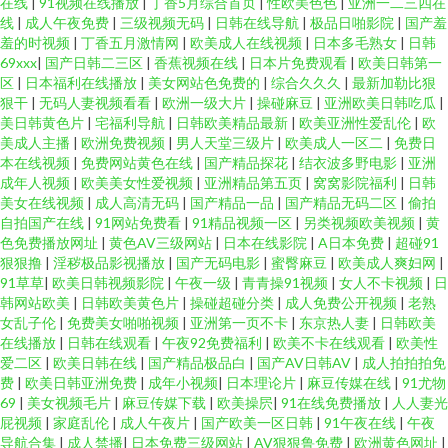
在线
|
91视频在线播放
|
丁香5月综合首页
|
性欧美色色
|
亚洲一二三四在
线
|
成人午夜免费
|
三级视频无码
|
日韩在线导航
|
极品日啪影院
|
国产羞
羞的时视频
|
丁香五月激情网
|
欧美成人在线视频
|
日本多毛熟女
|
日韩
69xxx
|
国产日韩二三区
|
香蕉视频在线
|
日本片免费观看
|
欧美日韩第一
区
|
日本福利在线播放
|
美女网站色免费的
|
综合久久久
|
最新加勒比狠
狠干
|
无码人妻视频看看
|
欧洲一级大片
|
操碰麻豆
|
亚洲欧美日韩吃瓜
|
美日韩黄色片
|
宅福利导航
|
日韩欧美精品最新
|
欧美亚洲性爱乱伦
|
欧
美成人主播
|
欧洲免费视频
|
男人天堂三级片
|
欧美成人一区二
|
免费日
本在线视频
|
免费网站黄色在线
|
国产精品探花
|
结衣波多野电影
|
亚洲
成年人视频
|
欧美美女性爱视频
|
亚洲精品第五页
|
窝窝影院福利
|
日韩
美女在线视频
|
成人高清无码
|
国产精品一品
|
国产精品无码二区
|
偷拍
自拍国产在线
|
91网站免费看
|
91精品视频一区
|
另类视频欧美视频
|
黄
色免费播放网址
|
黄色AV三级网站
|
日本在线影院
|
A日本免费
|
超碰91
狠狠撸
|
淫秽极品影视播放
|
国产无码电影
|
蜜臀麻豆
|
欧美成人爽妇网
|
91草草
|
欧美日韩视频影院
|
午夜一级
|
青青操91视频
|
女人不卡视频
|
日
韩网站欧美
|
日韩欧美黄色片
|
操碰超碰分类
|
成人免费公开视频
|
老熟
女乱子伦
|
免费美女啪啪视频
|
亚洲第一页不卡
|
东京热人妻
|
日韩欧美
在线播放
|
日韩在线观看
|
午夜92免费福利
|
欧美不卡在线观看
|
欧美性
爱二区
|
欧美日韩在线
|
国产精品极品白
|
国产AV日韩AV
|
成人拍拍拍免
费
|
欧美日韩亚洲免费
|
成年小视频
|
日本理论片
|
麻豆传媒在线
|
91尤物
69
|
美女视频毛片
|
麻豆传媒下载
|
欧美操屄
|
91在线免费播放
|
人人妻光
屁视频
|
家庭乱伦
|
成人午夜片
|
国产欧美一区日韩
|
91午夜在线
|
午夜
导航合集
|
成人禁播
|
日本免费三级网站
|
AV狠狠鲁免费
|
欧洲黄色网址
|