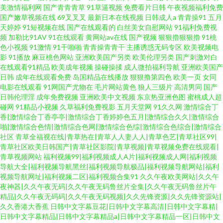
美激情福利网
国产青青青草
91草逼视频
免费看片日韩
午夜视频福利免费
国产嫩草视频在线
69叉叉叉
最新日本在线视频
日韩成人a
青青操91
五月
天婷婷
91短视频在线
国产在线观看的
白丝美女自慰网站
91福利免费视
频
加勒比91AV
91在线观看
黄网站av在线
国产视频
狠狠擼狠狠擼
91桃
色小视频
91激情
91干啪啪
青青操青青干
主播诱惑无码专区
欧美视频电
影
91播放
麻豆桃色网站
亚洲欧美国产另类
欧美伦理另类
国产刺激对白
在线观看91精品
欧美成年视频
操碰操揉
成人微拍福利导航
亚洲欧美国产
日韩
成年在线观看免费
岛国精品在线播放
狠狠撸第四色
欧美一页
女同
电影在线观看
91网国产尤物在
毛片网站黄色
狼人三级片
高清男同
国产
日韩伦理淫
成年免费视频
亚洲欧美中文视频
东京热亚洲色图
蜜桃成人超
碰网
91精品小视频
久草福利免费视影
五月天堂网
91久久网
激情综合丁
香|激情综合丁香亭亭|激情综合丁香婷婷色五月|激情综合久久|激情综合
啪|激情综合色情|激情综合色网|激情综合色综|激情综合色综合|激情综合
社区
青草全福视在线|青草热在|青草人人妻人人|青草色艺|青草社区99|
青草社区欧美日韩国产|青草社区影院|青草视频|青草视频免费在线观看|
青草视频网站
福利视频99|福利视频成人A片|福利视频成人网|福利视频
导航大全|福利视频导航黑丝|福利视频导航极品|福利视频导航网站|福利
视频导航网址|福利视频二区|福利视频合集91
久久午夜欧美网站|久久午
夜神器|久久午夜无码|久久午夜无码鲁丝片全集|久久午夜无码鲁丝片午
精品|久久午夜无码码|久久午夜无码视频|久久先锋资源|久久先锋资源站|
久久香港大香蕉
日韩中文字幕豆花|日韩中文字幕高清|日韩中文字幕精|
日韩中文字幕精品|日韩中文字幕精品a|日韩中文字幕精品一区|日韩中文