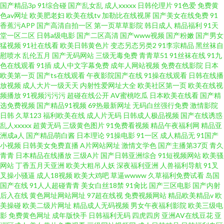
国产精品3p
91综合碰
国产乱女乱
成人xxxxx
日韩伦理片
91色爱
免费黄
色av网址
欧美肥老妇
欧美在线tv
加勒比在线视屏
国产美女在线免费
91
了香蕉综合 9久热这里 精品视频导航 丝瓜视频app 97伊人豆花 精品日韩不卡
香蕉污APP
国产高清自拍一区
第一页草草影院
韩日成人
精品福利
91天
堂一区二区
日韩a级电影
国产二区高清
国产www视频
国产粉嫩
国产男女
猛视频
91社在线看
欧美日韩黄色片
变态另态另类2
91李宗精品
黑丝袜自
爽爽爽视频 成年人午 乱子伦国 午夜激情视频网站 超碰69 欧美男同video 亚
慰喷水
乱伦五月
国产无码网站
三级无毒免费
青青草51
91丝袜在线
91九
色在线观看
91插
成人中文字幕免费
成年人网站视频
免费在线影院
日本
洲天码中字一区 国产欧美一区 国产情侣在线露脸视频 日韩欧洲在线高清一区
欧美第一页
国产ts在线观看
午夜影院国产在线
91操在线观看
日韩在线播
放视频
成人大片一级天天
内射性爱网址大全
欧美社区第一页
欧美在线视
频播放
91视频污污污
超碰在线公开
AV蜜桃吃瓜
日本欧美在线看
国产精
91h人妻网站 国产在线观看播放精品 日韩一区国产精品 91破处免费看 黄色电
选免费视频
国产精品91视频
69热最新网址
无码白丝强行免费
激情影院
日韩
久草123
福利欧美在线
成人片无码
日韩成人极品视频
国产在线诱惑
影小说网站 日日天干夜夜人人添
乱人xxxxx
超黄无码
三级黄色图片
91免费看视频
精品午夜福利网
精品亚
洲成a人
国产精品萌白酱
日本理论
91操电影
91一区
成人精品无
91国产
小视频
日韩美女免费直播
A片网站网址
激情文学色
国产主播第37页
青久
青青
日本精品在线播放
三级A片
国产日韩亚洲综合
91短视频网站
欧美骚
网站
丁香五月天亚洲
欧美大粗吊人妖
深夜福利亚洲
人兽福利导航
91叉
叉操小骚逼
成人18视频
欧美大鸡吧
草逼wwww
久草福利免费试看
岛国
国产在线
91人人超碰青青
美女白丝18禁
91肏比
国产三区电影
国产内射
后入在线
黄色网址网站网址
97超在线视
免费视频网站
精品欧美精品v
欧
美操碰
欧美二级片网址
精品成人无码视频
男女午夜福利影院
欧美三级电
影
免费黄色网址
成年版快手
日韩福利无码
四虎四房
亚洲AV在线豆花
亚